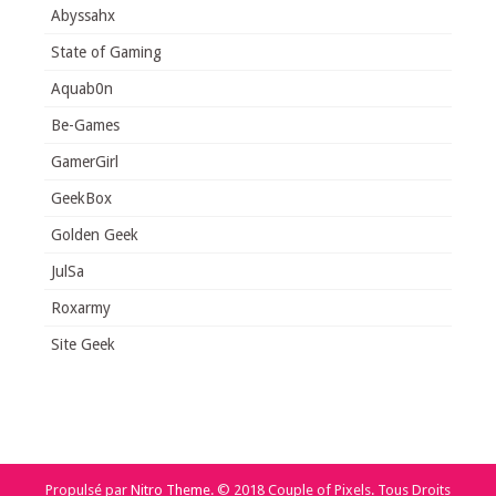
Abyssahx
State of Gaming
Aquab0n
Be-Games
GamerGirl
GeekBox
Golden Geek
JulSa
Roxarmy
Site Geek
Propulsé par
Nitro Theme
.
© 2018 Couple of Pixels. Tous Droits