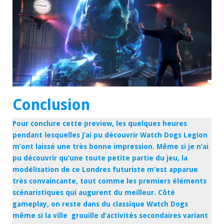
Conclusion
Pour conclure cette preview, les quelques heures
pendant lesquelles j’ai pu découvrir Watch Dogs Legion
m’ont laissé une très bonne impression. Même si je n’ai
pu découvrir qu’une toute petite partie du jeu, la
modélisation de ce Londres futuriste m’est apparue
très convaincante, tout comme les premiers éléments
scénaristiques qui augurent du meilleur. Côté
gameplay, on reste dans du classique Watch Dogs
même si la ville grouille d’activités secondaires variant