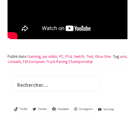
Publié dans
Gaming
,
jeu vidéo
,
PC
,
PS4
,
Switch
,
Test
,
Xbox One
Tag
avis
,
conseils
,
FIA European Truck Racing Championship
Rechercher :
TikTok
Twitter
Facebook
Instagram
YouTube