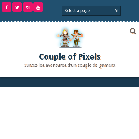
Aller
au
contenu
Couple of Pixels
Suivez les aventures d'un couple de gamers