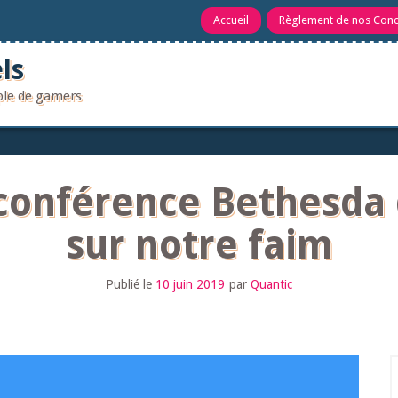
Accueil
Règlement de nos Con
ls
uple de gamers
conférence Bethesda 
sur notre faim
Publié le
10 juin 2019
par
Quantic
R