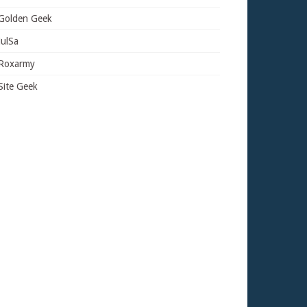
Golden Geek
JulSa
Roxarmy
Site Geek