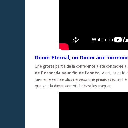
Doom Eternal, un Doom aux hormone
Une grosse partie de la conférence a été consacrée 
de Bethesda pour fin de l’année
. Ainsi, sa date
lui-même semble plus nerveux que jamais avec un hér
que soit la dimension où il devra les traquer.