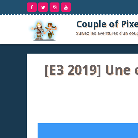
Aller
au
contenu
Couple of Pixe
Suivez les aventures d'un co
[E3 2019] Une 