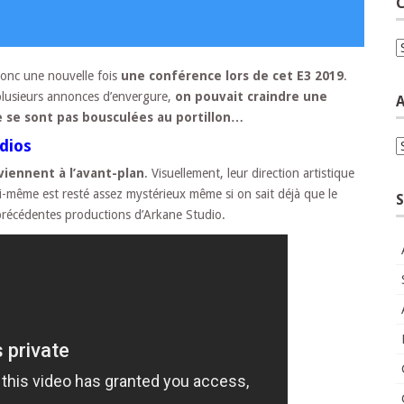
C
C
donc une nouvelle fois
une conférence lors de cet E3 2019
.
r plusieurs annonces d’envergure,
on pouvait craindre une
A
e se sont pas bousculées au portillon…
dios
A
viennent à l’avant-plan
. Visuellement, leur direction artistique
ui-même est resté assez mystérieux même si on sait déjà que le
S
s précédentes productions d’Arkane Studio.