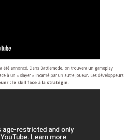
l a été annoncé. Dans Battlemode, on trouvera un gameplay
ce à un « slayer » incarné par un autre joueur. Les développeurs
er : le skill face à la stratégie
.