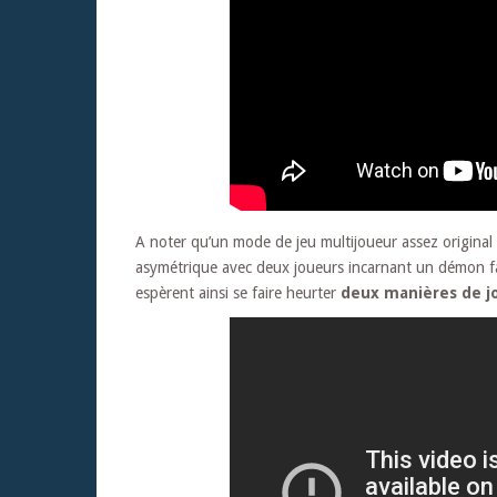
A noter qu’un mode de jeu multijoueur assez origina
asymétrique avec deux joueurs incarnant un démon fa
espèrent ainsi se faire heurter
deux manières de jou