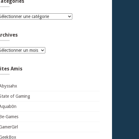
atégories
atégories
rchives
rchives
ites Amis
Abyssahx
State of Gaming
Aquab0n
Be-Games
GamerGirl
GeekBox