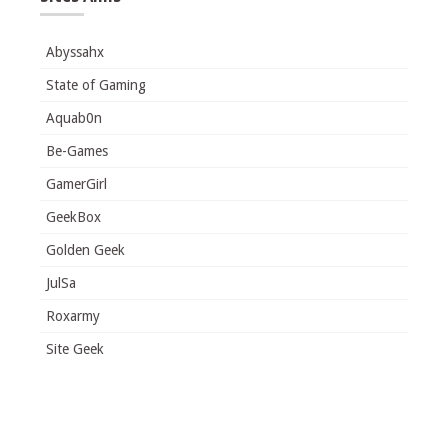
Abyssahx
State of Gaming
Aquab0n
Be-Games
GamerGirl
GeekBox
Golden Geek
JulSa
Roxarmy
Site Geek