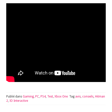
Publié dans
Gaming
,
PC
,
PS4
,
Test
,
Xbox One
Tag
avis
,
conseils
,
Hitman
2
,
IO Interactive