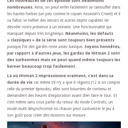
Les nouveautés de cet épisode sont néanmoins
nombreuses.
Ainsi, on peut enfin facilement se camoufler dans
les hautes herbes (un peu comme le copain Assassin’s Creed) et il
va falloir se méfier des miroirs et autres objets capables de
dévoiler notre présence à un ennemi. Une fonctionnalité qui
manquait depuis très longtemps.
Néanmoins, les défauts
« classiques » de la série sont toujours bien présents
puisque l’IA des gardes reste assez basique.
Soyons honnêtes,
par rapport à d’autres jeux, les gardes de Hitman 2 sont
des surhommes mais on peut quand même toujours les
berner beaucoup trop facilement.
Là où Hitman 2 impressionne vraiment, c’est dans sa
durée de vie
car même s’il n’y a que 6 régions (12 si on compte
celle du premier épisode), elles sont bourrées de contenu et
demandent des heures d’exploration avant d’en faire le tour. Et
c’est même sans vous parler du retour du mode Contrats, un
mode multi désynchronisé où chacun peut customizer le jeu à
son goût pour créer des missions sur-mesure.