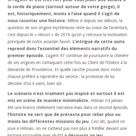
la corde de piano (surtout autour de votre gorge), il
est, historiquement, moins à l’aise quand il s’agit de
nous raconter une histoire.
Même si depuis ses débuts, la
question de son origine mystérieuse reste au coeur de l’aventure,
c’est depuis le « reboot » de 2016 qu’on y retrouve la motivation
principale de notre assassin favori.
L’intrigue de cette suite
reprend donc l’essentiel des éléments narratifs du
premier épisode.
L’agent 47 continue de poursuivre la chimère
de ses origines en s’attaquant cette fois au Client de l’Ombre à la
demande de Providence. Et quelle carotte pousse donc notre
chauve préféré à reprendre du service : la promesse de lui
dévoiler d’où il vient, bien sûr.
Le scénario n’est vraiment pas inspiré et surtout il est
mis en scène de manière minimaliste.
Hitman n’a jamais
été une licence réellement narrative mais dans ce second épisode,
l’histoire ne sert que de prétexte pour relier plus ou
moins les différentes missions du jeu
. Ceci dit, quand on
joue à Hitman, on ne s’attend pas non plus à frétiller devant une
histoire incroyable mais plutôt
à découvrir un jeu