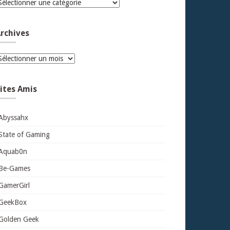
atégories
rchives
rchives
ites Amis
Abyssahx
State of Gaming
Aquab0n
Be-Games
GamerGirl
GeekBox
Golden Geek