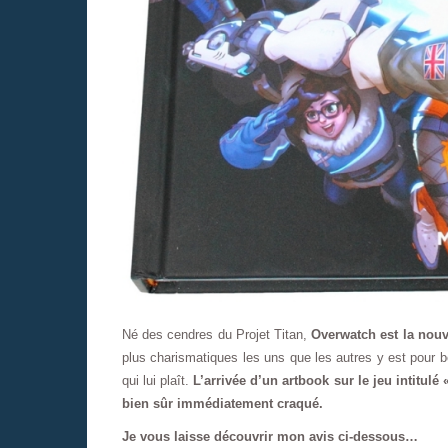
Né des cendres du Projet Titan,
Overwatch est la nouv
plus charismatiques les uns que les autres y est pour 
qui lui plaît.
L’arrivée d’un artbook sur le jeu intitulé
bien sûr immédiatement craqué.
Je vous laisse découvrir mon avis ci-dessous…