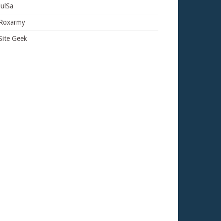
JulSa
Roxarmy
Site Geek