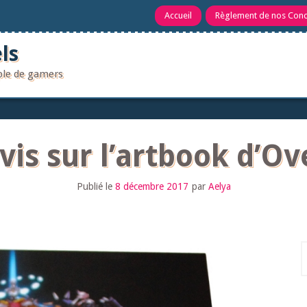
Accueil
Règlement de nos Con
ls
uple de gamers
vis sur l’artbook d’O
Publié le
8 décembre 2017
par
Aelya
R