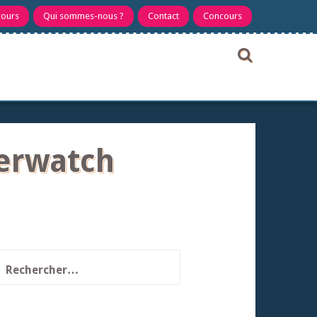
cours
Qui sommes-nous ?
Contact
Concours
verwatch
echercher :