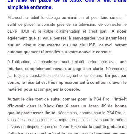
La mise en place de la Xbox One X est d’une
simplicité enfantine.
Microsoft a réduit le câblage au minimum et pour faire simple, il
suffit de placer la console près de sa télévision, de connecter le
câble HDMI et le câble d’alimentation et c’est parti.
A noter
également que si vous pensez à sauvegarder vos paramètres
sur un disque dur externe ou une clé USB, ceux-ci seront
automatiquement réinstallés sur votre nouvelle console.
A l’utilisation, la console se montre plutôt performante avec
une
interface complètement revue qui gagne en clarté
. Néanmoins,
j’ai toujours constaté un peu de lag entre les écrans.
En jeu, par
contre, le résultat est très impressionnant à condition d’avoir le
matériel pour accompagner la console.
Autant le dire tout de suite, comme pour la PS4 Pro, l’intérêt
d’investir dans la Xbox One X sans un écran 4K de bonne
qualité parait assez limité.
Néanmoins, comme pour la PS4 Pro, si
vous êtes un gros joueur, la migration parait assez naturelle même
si vous ne disposez que d’un écran 1080p car
la qualité globale de
l’affichage sera améliorée et le framerate sera bien évidemment