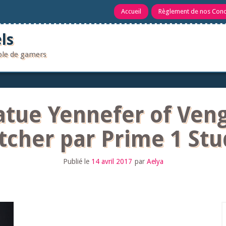
Accueil
Règlement de nos Con
ls
uple de gamers
atue Yennefer of Ven
tcher par Prime 1 Stu
Publié le
14 avril 2017
par
Aelya
R