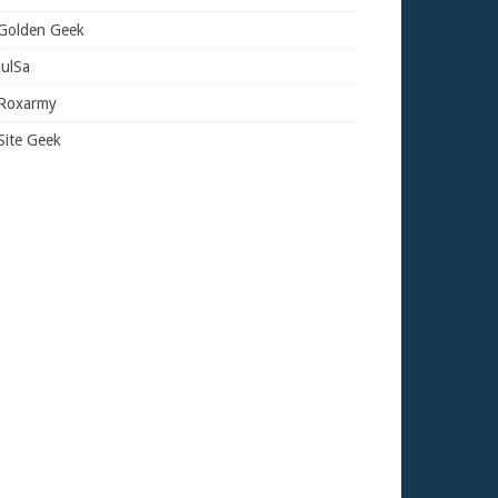
Golden Geek
JulSa
Roxarmy
Site Geek