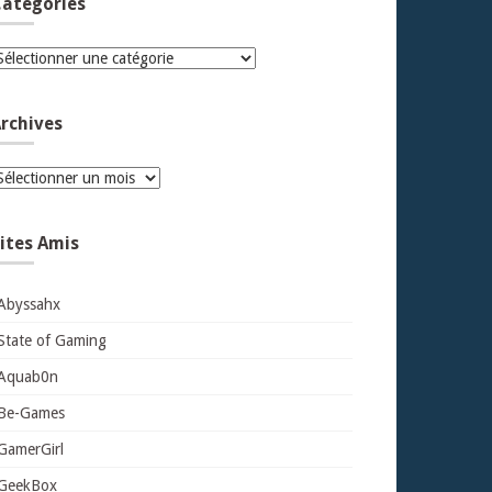
atégories
atégories
rchives
rchives
ites Amis
Abyssahx
State of Gaming
Aquab0n
Be-Games
GamerGirl
GeekBox