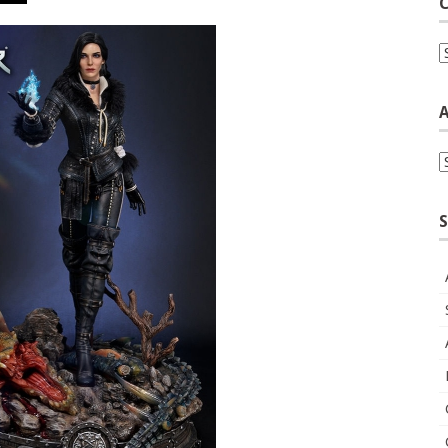
C
C
A
A
S