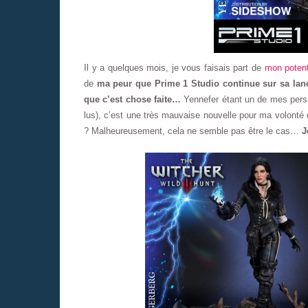
Il y a quelques mois, je vous faisais part de
mon potent
de
ma peur que Prime 1 Studio continue sur sa lanc
que c’est chose faite…
Yennefer étant un de mes perso
lus), c’est une très mauvaise nouvelle pour ma volonté d
? Malheureusement, cela ne semble pas être le cas…
J