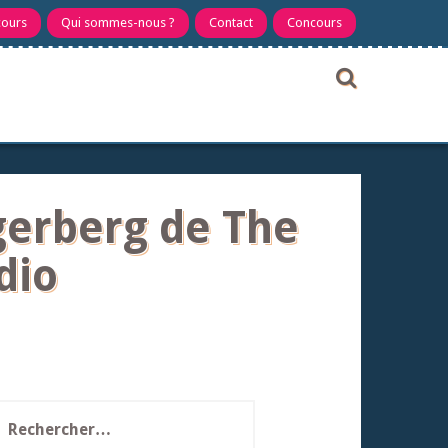
cours
Qui sommes-nous ?
Contact
Concours
gerberg de The
dio
echercher :