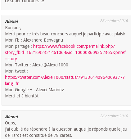
ce super concours !!!
26 octobre 2016
Alexei
Bonjour,
Merci pour ce très beau concours auquel je participe avec plaisir.
Mon Fb : Alexandro Benvegnu
Mon partage :
https://www.facebook.com/permalink.php?
story_fbid=1621692321461064&id=100008609352365&pnref
=story
Mon Twitter : Alexei@Alexei1000
Mon tweet :
https://twitter.com/Alexei1000/status/791336140964069377?
lang=fr
Mon Google + : Alexei Marinov
Merci et à bientôt
26 octobre 2016
Alexei
Oups,
J’ai oublié de répondre à la question auquel je réponds que le jeu
de Tarot est constitué de 78 cartes.