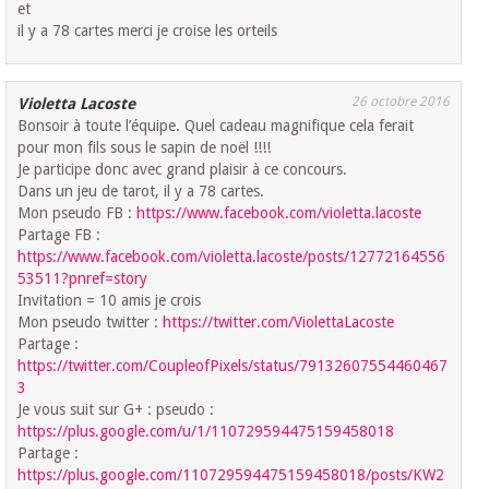
et
il y a 78 cartes merci je croise les orteils
26 octobre 2016
Violetta Lacoste
Bonsoir à toute l’équipe. Quel cadeau magnifique cela ferait
pour mon fils sous le sapin de noël !!!!
Je participe donc avec grand plaisir à ce concours.
Dans un jeu de tarot, il y a 78 cartes.
Mon pseudo FB :
https://www.facebook.com/violetta.lacoste
Partage FB :
https://www.facebook.com/violetta.lacoste/posts/12772164556
53511?pnref=story
Invitation = 10 amis je crois
Mon pseudo twitter :
https://twitter.com/ViolettaLacoste
Partage :
https://twitter.com/CoupleofPixels/status/79132607554460467
3
Je vous suit sur G+ : pseudo :
https://plus.google.com/u/1/110729594475159458018
Partage :
https://plus.google.com/110729594475159458018/posts/KW2