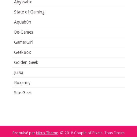
Abyssahx
State of Gaming
Aquab0n
Be-Games
GamerGirl
GeekBox
Golden Geek
JulSa
Roxarmy
Site Geek
Propulsé par
Nitro Theme
.
© 2018 Couple of Pixels. Tous Droits