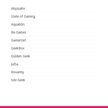
Abyssahx
State of Gaming
Aquab0n
Be-Games
GamerGirl
GeekBox
Golden Geek
JulSa
Roxarmy
Site Geek