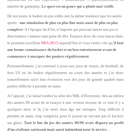
matière de gameplay.
Le sport est un genre qui a plutôt mal vieilli.
De nos jours, le basket en jeu-vidéo suit la même tendance que les autres
sports :
une simulation de plus en plus fine mais aussi de plus en plus
complexe
. A l’époque du 8 bit, n’importe qui pouvait lancer son jeu et
directement s’amuser sans prise de tête. Essayez donc de vous lancer dans
le pourtant excellent
NBA 2K15
aujourd’hui et vous verrez vite qu’
il faut
une bonne connaissance du basket et un bon entrainement avant de
commencer à marquer des paniers régulièrement.
Personnellement, j’ai continué à jouer aux jeux de tennis, de football, de
foot US ou de basket régulièrement au cours des années et j’ai donc
naturellement suivi leur évolution vers des jeux de grande qualité mais
parfois difficile à prendre en main.
A l’opposé, j’ai laissé tomber la série des NHL d’Electronic Arts au milieu
des années 90 avant de m’essayer à une version récente de ce titre il y a
quelques mois et là, j’ai senti mon âge me rattraper. Trop difficile à
prendre en main, trop complexe pour le joueur ne suivant pas le hockey
sur glace.
Tout le fun du jeu des années 80/90 avait disparu au profit
d’un réalisme saisissant mais aussi intimidant pour le novice.