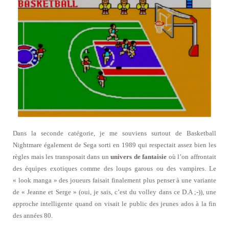
Dans la seconde catégorie, je me souviens surtout de Basketball
Nightmare également de Sega sorti en 1989 qui respectait assez bien les
règles mais les transposait dans un
univers de fantaisie
où l’on affrontait
des équipes exotiques comme des loups garous ou des vampires. Le
« look manga » des joueurs faisait finalement plus penser à une variante
de « Jeanne et Serge » (oui, je sais, c’est du volley dans ce D.A ;-)), une
approche intelligente quand on visait le public des jeunes ados à la fin
des années 80.