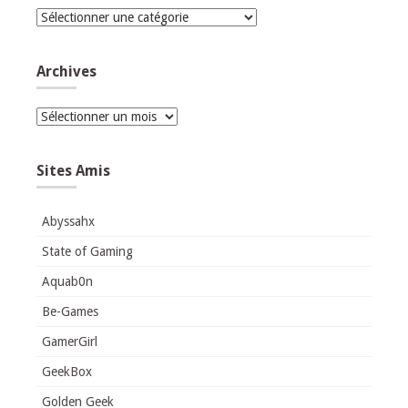
Catégories
Archives
Archives
Sites Amis
Abyssahx
State of Gaming
Aquab0n
Be-Games
GamerGirl
GeekBox
Golden Geek