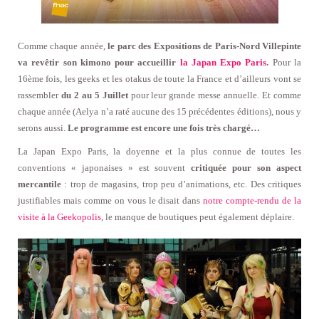
Comme chaque année,
le parc des Expositions de Paris-Nord Villepinte
va revêtir son kimono pour accueillir
la Japan Expo Paris
.
Pour la
16ème fois, les geeks et les otakus de toute la France et d’ailleurs vont se
rassembler
du 2 au 5 Juillet
pour leur grande messe annuelle. Et comme
chaque année (Aelya n’a raté aucune des 15 précédentes éditions), nous y
serons aussi.
Le programme est encore une fois très chargé…
La Japan Expo Paris, la doyenne et la plus connue de toutes les
conventions « japonaises » est souvent
critiquée pour son aspect
mercantile
: trop de magasins, trop peu d’animations, etc. Des critiques
justifiables mais comme on vous le disait dans
notre compte-rendu de la
visite à la Geekopolis
, le manque de boutiques peut également déplaire.