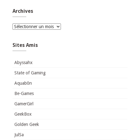
Archives
Archives
Sites Amis
Abyssahx
State of Gaming
Aquab0n
Be-Games
GamerGirl
GeekBox
Golden Geek
JulSa