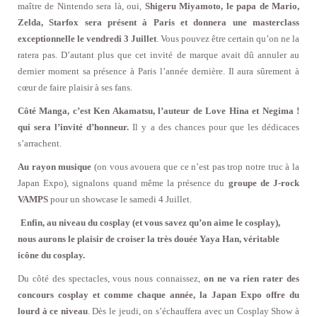
maître de Nintendo sera là, oui,
Shigeru Miyamoto, le papa de Mario,
Zelda, Starfox sera présent à Paris et donnera une masterclass
exceptionnelle le vendredi 3 Juillet
. Vous pouvez être certain qu’on ne la
ratera pas. D’autant plus que cet invité de marque avait dû annuler au
dernier moment sa présence à Paris l’année dernière. Il aura sûrement à
cœur de faire plaisir à ses fans.
Côté Manga, c’est Ken Akamatsu, l’auteur de Love Hina et Negima !
qui sera l’invité d’honneur.
Il y a des chances pour que les dédicaces
s’arrachent.
Au rayon musique
(on vous avouera que ce n’est pas trop notre truc à la
Japan Expo), signalons quand même la présence du
groupe de J-rock
VAMPS
pour un showcase le samedi 4 Juillet.
Enfin, au niveau du cosplay (et vous savez qu’on aime le cosplay),
nous aurons le plaisir de croiser la très douée Yaya Han, véritable
icône du cosplay.
Du côté des spectacles, vous nous connaissez,
on ne va rien rater des
concours cosplay et comme chaque année, la Japan Expo offre du
lourd à ce niveau
. Dès le jeudi, on s’échauffera avec un Cosplay Show à