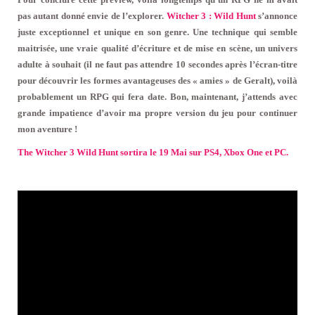
pas autant donné envie de l’explorer.
Witcher 3 : Wild Hunt
s’annonce
juste exceptionnel et unique en son genre. Une technique qui semble
maitrisée, une vraie qualité d’écriture et de mise en scène, un univers
adulte à souhait (il ne faut pas attendre 10 secondes après l’écran-titre
pour découvrir les formes avantageuses des « amies » de Geralt), voilà
probablement un RPG qui fera date. Bon, maintenant, j’attends avec
grande impatience d’avoir ma propre version du jeu pour continuer
mon aventure !
The Witcher 3 Wild Hunt sortira le 19 Mai sur PS4, Xbox One et PC.