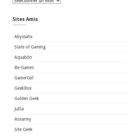
Archives
Sites Amis
Abyssahx
State of Gaming
Aquab0n
Be-Games
GamerGirl
GeekBox
Golden Geek
JulSa
Roxarmy
Site Geek