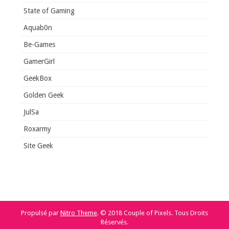
State of Gaming
Aquab0n
Be-Games
GamerGirl
GeekBox
Golden Geek
JulSa
Roxarmy
Site Geek
Propulsé par
Nitro Theme
.
© 2018 Couple of Pixels. Tous Droits
Réservés.