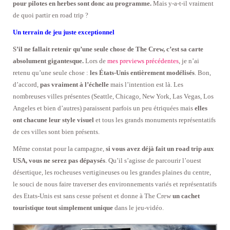
pour pilotes en herbes sont donc au programme.
Mais y-a-t-il vraiment
de quoi partir en road trip ?
Un terrain de jeu juste exceptionnel
S’il ne fallait retenir qu’une seule chose de The Crew, c’est sa carte
absolument gigantesque.
Lors de
mes previews précédentes
, je n’ai
retenu qu’une seule chose :
les États-Unis entièrement modélisés
. Bon,
d’accord,
pas vraiment à l’échelle
mais l’intention est là. Les
nombreuses villes présentes (Seattle, Chicago, New York, Las Vegas, Los
Angeles et bien d’autres) paraissent parfois un peu étriquées mais
elles
ont chacune leur style visuel
et tous les grands monuments représentatifs
de ces villes sont bien présents.
Même constat pour la campagne,
si vous avez déjà fait un road trip aux
USA, vous ne serez pas dépaysés
. Qu’il s’agisse de parcourir l’ouest
désertique, les rocheuses vertigineuses ou les grandes plaines du centre,
le souci de nous faire traverser des environnements variés et représentatifs
des Etats-Unis est sans cesse présent et donne à The Crew
un cachet
touristique tout simplement unique
dans le jeu-vidéo.