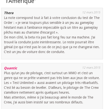
l’Amérique
”
12 mars 2015
Thera
La note correspond tout à fait à votre conclusion du test de The
Order : « je serai toujours plus sensible à un jeu au gameplay
hésitant mais à l’ambiance impeccable qu’à un titre au gameplay
pêchu mais au charisme d’escargot ».
De mon côté, la beta n’a pas fait long feu sur ma machine. J’ai
trouvé la conduite juste inintéressante. Le reste pourrait être
génial (ce qui n’est pas le cas de ce jeu) que ça ne changerai rien.
C’est un jeu de voiture donc de conduite.
12 mars 2015
Quantic
Plus qu’un jeu de pilotage, c’est surtout un MMO et c’est un
genre qui ne se prête vraiment pas très bien aux jeux de voiture.
Les « Test Unlimited » aussi avaient un pilotage très rébarbatifs.
C’est lié au besoin de leveller. D’ailleurs, le pilotage de The Crew
s’améliore nettement après quelques heures.
Mais attention, même si j’ai beaucoup aimé le monde de The
Crew, j’ai aussi bien insisté sur ses nombreux défauts.