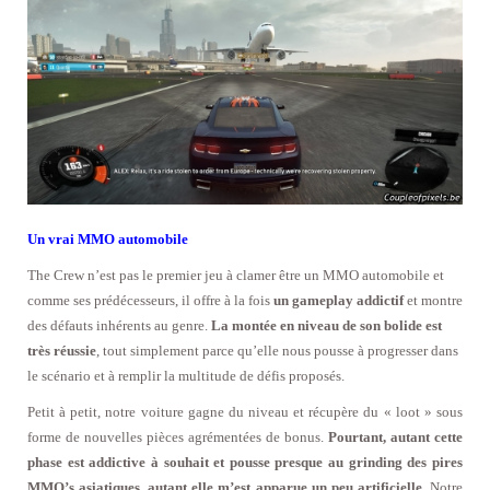
Un vrai MMO automobile
The Crew n’est pas le premier jeu à clamer être un MMO automobile et
comme ses prédécesseurs, il offre à la fois
un gameplay addictif
et montre
des défauts inhérents au genre.
La montée en niveau de son bolide est
très réussie
, tout simplement parce qu’elle nous pousse à progresser dans
le scénario et à remplir la multitude de défis proposés.
Petit à petit, notre voiture gagne du niveau et récupère du « loot » sous
forme de nouvelles pièces agrémentées de bonus.
Pourtant, autant cette
phase est addictive à souhait et pousse presque au grinding des pires
MMO’s asiatiques, autant elle m’est apparue un peu artificielle.
Notre