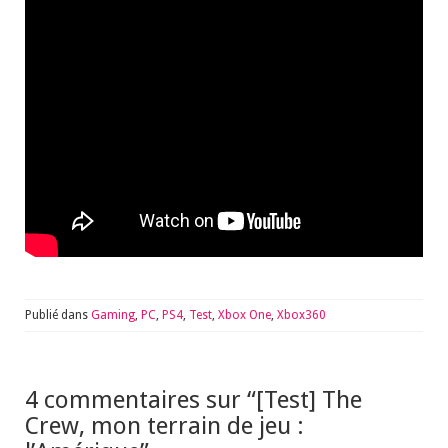
Publié dans
Gaming
,
PC
,
PS4
,
Test
,
Xbox One
,
Xbox360
4 commentaires sur “
[Test] The
Crew, mon terrain de jeu :