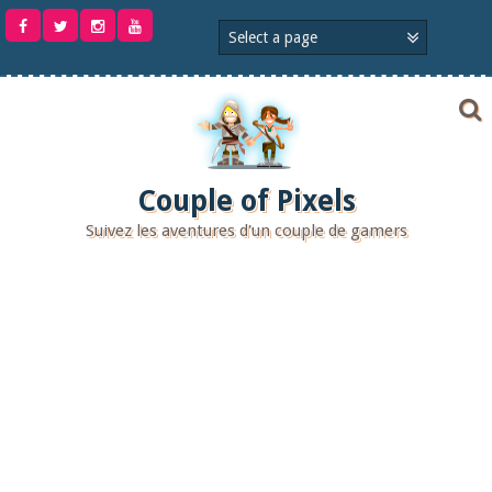
Aller
au
contenu
Couple of Pixels
Suivez les aventures d'un couple de gamers