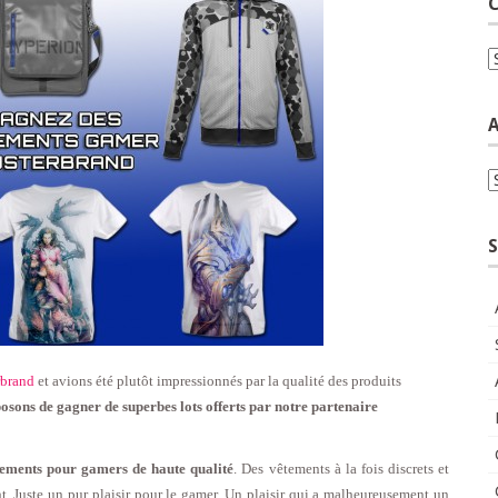
C
C
A
A
S
rbrand
et avions été plutôt impressionnés par la qualité des produits
osons de gagner de superbes lots offerts par notre partenaire
êtements pour gamers de haute qualité
. Des vêtements à la fois discrets et
t. Juste un pur plaisir pour le gamer. Un plaisir qui a malheureusement un