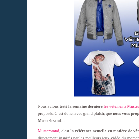
Nous avions
testé la semaine dernière
les vêtements Muste
proposés. C’est donc, avec grand plaisir, que
nous vous prop
Musterbrand
…
Musterbrand
, c’est
la référence actuelle en matière de v
directement inspirés par les meilleurs jeux-vidéo du momen