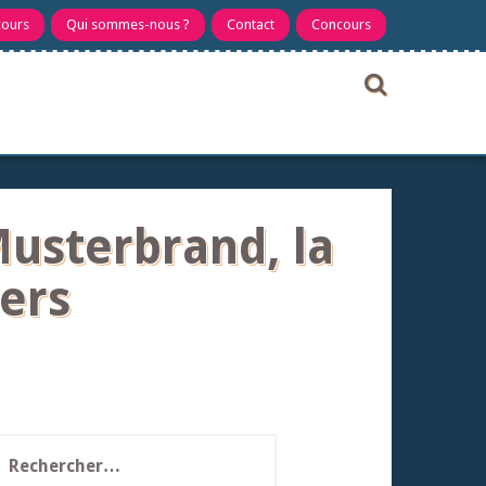
cours
Qui sommes-nous ?
Contact
Concours
usterbrand, la
mers
echercher :