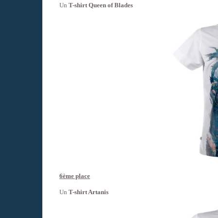
Un
T-shirt Queen of Blades
6ème place
Un
T-shirt Artanis