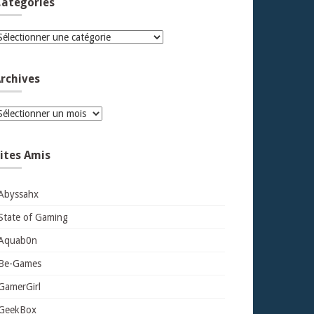
atégories
atégories
rchives
rchives
ites Amis
Abyssahx
State of Gaming
Aquab0n
Be-Games
GamerGirl
GeekBox