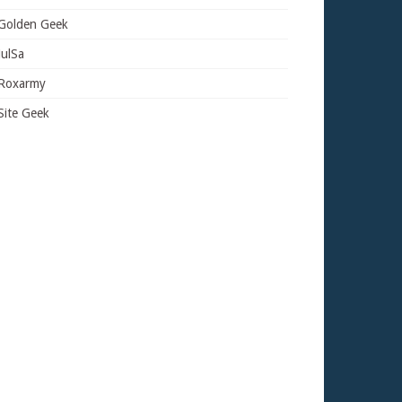
Golden Geek
JulSa
Roxarmy
Site Geek