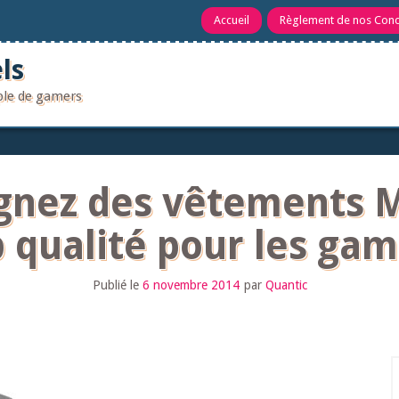
Accueil
Règlement de nos Con
ls
uple de gamers
gnez des vêtements M
 qualité pour les ga
Publié le
6 novembre 2014
par
Quantic
R