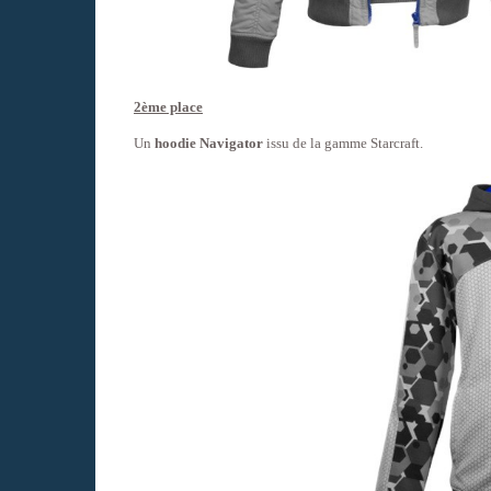
2ème place
Un
hoodie Navigator
issu de la gamme Starcraft.