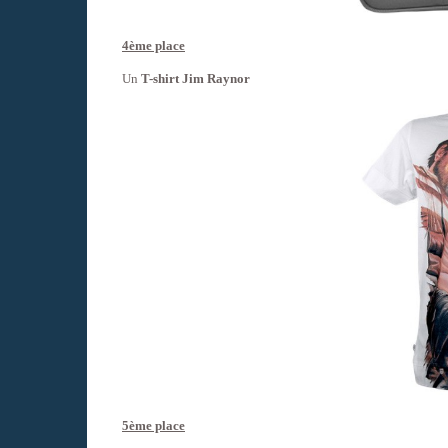
4ème place
Un
T-shirt Jim Raynor
5ème place