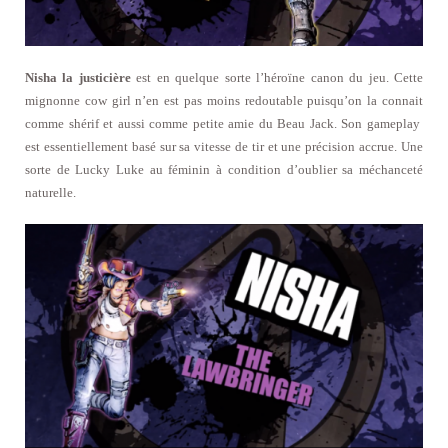
Nisha la justicière
est en quelque sorte l’héroïne canon du jeu. Cette
mignonne cow girl n’en est pas moins redoutable puisqu’on la connait
comme shérif et aussi comme petite amie du Beau Jack. Son gameplay
est essentiellement basé sur sa vitesse de tir et une précision accrue. Une
sorte de Lucky Luke au féminin à condition d’oublier sa méchanceté
naturelle.