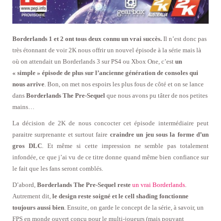
Borderlands 1 et 2 ont tous deux connu un vrai succès.
Il n’est donc pas
très étonnant de voir 2K nous offrir un nouvel épisode à la série mais là
où on attendait un Borderlands 3 sur PS4 ou Xbox One, c’est
un
« simple » épisode de plus sur l’ancienne génération de consoles qui
nous arrive
. Bon, on met nos espoirs les plus fous de côté et on se lance
dans
Borderlands The Pre-Sequel
que nous avons pu tâter de nos petites
mains…
La décision de 2K de nous concocter cet épisode intermédiaire peut
paraitre surprenante et surtout faire
craindre un jeu sous la forme d’un
gros DLC
. Et même si cette impression ne semble pas totalement
infondée, ce que j’ai vu de ce titre donne quand même bien confiance sur
le fait que les fans seront comblés.
D’abord,
Borderlands The Pre-Sequel reste
un vrai Borderlands
.
Autrement dit,
le design reste soigné et le cell shading fonctionne
toujours aussi bien
. Ensuite, on garde le concept de la série, à savoir, un
FPS en monde ouvert conçu pour le multi-joueurs (mais pouvant