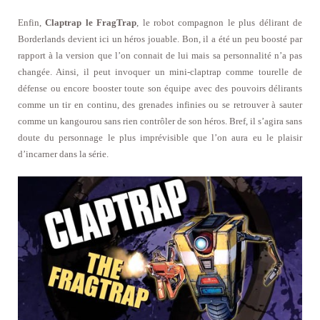
Enfin,
Claptrap le FragTrap
, le robot compagnon le plus délirant de
Borderlands devient ici un héros jouable. Bon, il a été un peu boosté par
rapport à la version que l’on connait de lui mais sa personnalité n’a pas
changée. Ainsi, il peut invoquer un mini-claptrap comme tourelle de
défense ou encore booster toute son équipe avec des pouvoirs délirants
comme un tir en continu, des grenades infinies ou se retrouver à sauter
comme un kangourou sans rien contrôler de son héros. Bref, il s’agira sans
doute du personnage le plus imprévisible que l’on aura eu le plaisir
d’incarner dans la série.