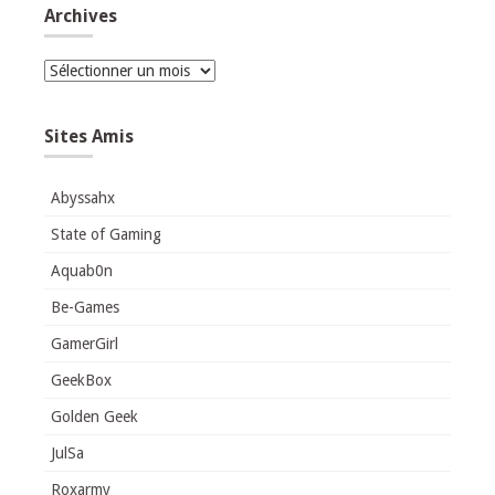
Archives
Archives
Sites Amis
Abyssahx
State of Gaming
Aquab0n
Be-Games
GamerGirl
GeekBox
Golden Geek
JulSa
Roxarmy