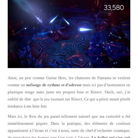
Ainsi, un peu comme Guitar Hero, les chansons de Fantasia se veulent
comme un
mélange de rythme et d’adresse
mais ici pas d’instrument en
plastique rouge mais juste ses propres bras et Kinect. Ouch, oui, j’ai
oublié de dire que le jeu tournait sur Kinect. Ce qui a priori aurait plutôt
tendance à me faire fuir.
Mais ici, le flow du jeu parait tellement naturel que ma curiosité a été
immédiatement piquée. Dans la pratique, des éléments de couleurs
apparaissent à l’écran et c’est à nous, sorte de chef d’orchestre cosmique,
de reproduire les formes que l’on voit à l’écran.
Le ballet qui s’en suit