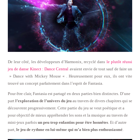
De leur côté, les développeurs d’Harmonix, recyclé dans
le plutôt réussi
jeu de danse Kinect : Dance Central
avaient envie de tout sauf de faire un
» Dance with Mickey Mouse « . Heureusement pour eux, ils ont vite
trouvé un concept parfaitement dans l’esprit de Fantasia.
Pour être clair, Fantasia est partagé en deux parties bien distinctes. D’une
part
l’exploration de l’univers du jeu
au travers de divers chapitres qui se
découvrent progressivement. Cette partie du jeu se veut poétique et a
pour objectif de mieux appréhender les sons et la musique au travers de
mini-jeux parfois
un peu trop enfantins pour être honnêtes
. Et d’autre
part,
le jeu de rythme en lui-même qui m’a bien plus enthousiasmé
.