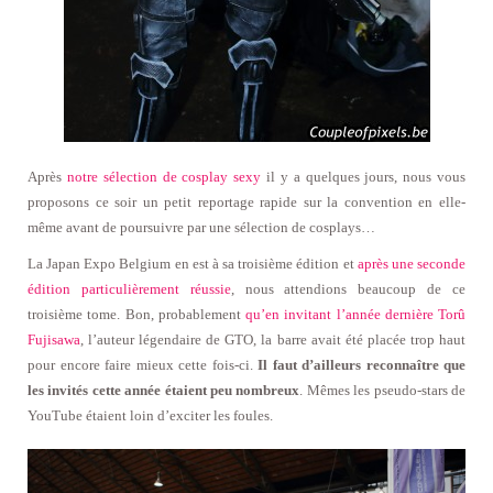
Après
notre sélection de cosplay sexy
il y a quelques jours, nous vous
proposons ce soir un petit reportage rapide sur la convention en elle-
même avant de poursuivre par une sélection de cosplays…
La Japan Expo Belgium en est à sa troisième édition et
après une seconde
édition particulièrement réussie
, nous attendions beaucoup de ce
troisième tome. Bon, probablement
qu’en invitant l’année dernière Torû
Fujisawa
, l’auteur légendaire de GTO, la barre avait été placée trop haut
pour encore faire mieux cette fois-ci.
Il faut d’ailleurs reconnaître que
les invités cette année étaient peu nombreux
. Mêmes les pseudo-stars de
YouTube étaient loin d’exciter les foules.