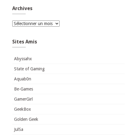
Archives
Archives
Sites Amis
Abyssahx
State of Gaming
Aquab0n
Be-Games
GamerGirl
GeekBox
Golden Geek
JulSa