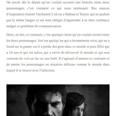
On savait dès le départ qu’on voulait raconter une histoire entre deux
personnages, c’est vraiment ce qui nous intéressait. Nos sources
d’inspiration étaient Uncharted 2 où on a Nathan et Tenzin qui ne parlent
pas la même langue et sui sont obligés d’apprendre à se faire confiance
malgré ce problème de communication.
Donc, en fait, ce contraste, c’est quelque chose qu’on voulait recréer entre
les deux personnages. Joel est quelqu’un qui a énormément vécu, qui en a
lourd sur la patate car il a perdu des gens dans ce monde et puis Ellie qui
a 14 ans et qui est naïve, qui a envie de découvrir le monde et qui sera
contente de voir un lac ou une forêt. Il s’agissait d’amener ce contraste et
de mettre les personnages en situation délicate comme le monde dans
lequel il se trouve avec l’infection.