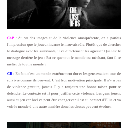
CoP
: Au vu des images et de la violence omniprésente, on a parfois
l’impression que le joueur incarne le mauvais rôle. Plutôt que de chercher
le dialogue avec les survivants, il va directement les agresser. Quel est le
message derrière le jeu : Est-ce que tout le monde est méchant, faut-il se
méfier de tout le monde ?
CB
: En fait, c’est un monde extrêmement dur et les gens essaient tous de
survivre comme ils peuvent. C’est leur motivation principale. Il n’y a pas
de violence gratuite, jamais. Il y a toujours une bonne raison pour se
défendre. Le contexte est là pour justifier cette violence. Les gens jouent
aussi au jeu car Joel va peut-être changer car il est au contact d’Ellie et va
voir le monde d’une autre manière donc les choses peuvent évoluer.