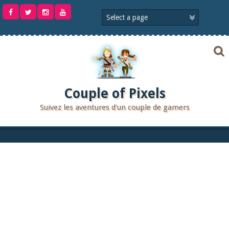
Aller
au
contenu
Couple of Pixels
Suivez les aventures d'un couple de gamers