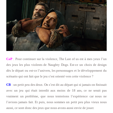
CoP
: Pour continuer sur la violence, The Last of us est à mes yeux l’un
des jeux les plus violents de Naughty Dogs. Est-ce un choix de design
dès le départ ou est-ce l’univers, les personnages et le développement du
scénario qui ont fait que le jeu s’est orienté vers cette violence ?
CB
: un petit peu des deux. On s’est dit au départ qui si jamais on finissait
avec un jeu qui était interdit aux moins de 18 ans, ce ne serait pas
vraiment un problème, que nous tenterions l’expérience car nous ne
l’avions jamais fait. Et puis, nous sommes un petit peu plus vieux nous
aussi, ce sont donc des jeux que nous avons aussi envie de jouer.