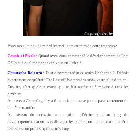
Voici avec un peu de retard les meilleurs extraits de cette interview.
Couple of Pixels
: Quand avez-vous commencé le développement de Last
Of Us et à quel moment avez-vous eu l’idée ?
Christophe Balestra
: Tout a commencé juste après Uncharted 2. Définir
exactement ce qu’était The Last of Us a pris des mois, voire plus d’un an.
Ensuite, c’est quelque chose qui se fait au fur et à mesure à tous les
niveaux.
Au niveau Gameplay, il y a 6 mois, le jeu ne se jouait pas exactement de
la même manière.
Au niveau du scénario, on continue d’écrire tout au long du
développement car on travaille avec les acteurs, un peu comme une série
télé. C’est un process qui est très long.