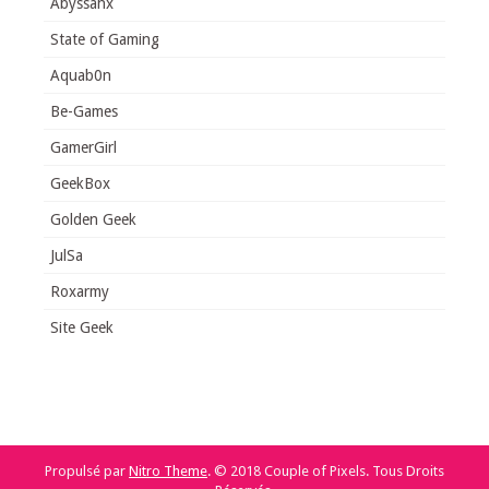
Abyssahx
State of Gaming
Aquab0n
Be-Games
GamerGirl
GeekBox
Golden Geek
JulSa
Roxarmy
Site Geek
Propulsé par
Nitro Theme
.
© 2018 Couple of Pixels. Tous Droits