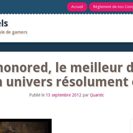
Accueil
Règlement de nos Con
ls
uple de gamers
onored, le meilleur de
 univers résolument 
Publié le
13 septembre 2012
par
Quantic
R