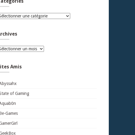
atégories
atégories
rchives
rchives
ites Amis
Abyssahx
State of Gaming
Aquab0n
Be-Games
GamerGirl
GeekBox