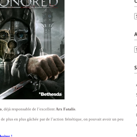
C
C
A
A
S
o
, déjà responsable de l’excellent
Arx Fatalis
.
e, de plus en plus gâchée par de l’action frénétique, on pouvait avoir un peu
haiter !