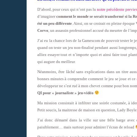
D’abord, pour ceux qui n’ont pas lu
notre précédente previe
d’imaginer
comment le monde se serait transformé si la Ren
été un peu différente
. Ainsi, on se croirait en pleine époqu
Corvo
, un assassin professionnel accusé du meurtre de l’im
J’ai eu la chance lors de la Gamescom de pouvoir tester le
quand on teste un jeu non-finalisé pendant aussi longtemps,
alliez essayer tout et n’importe quoi et ainsi faire tout plan
qui augure du meilleur.
Néanmoins, être lâché sans explications dans un titre aus
bonnes minutes à comprendre comment le jeu se joue et ce q
développeur ne s’est rué à mon chevet comme pour bon nom
QI pour « journaliste » jeu-vidéo
Ma mission consistait à infiltrer une soirée costumée, à iden
Petit soucis, la maitresse de maison en question, Lady Boyle,
J’ai donc démarré dans la ville sur une frêle barge avec d
paisiblement… mais surtout pour admirer l’écran de reload