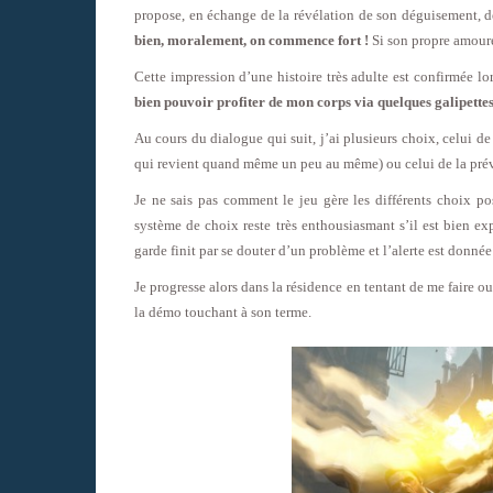
propose, en échange de la révélation de son déguisement, d
bien, moralement, on commence fort !
Si son propre amoureu
Cette impression d’une histoire très adulte est confirmée l
bien pouvoir profiter de mon corps via quelques galipett
Au cours du dialogue qui suit, j’ai plusieurs choix, celui de
qui revient quand même un peu au même) ou celui de la préve
Je ne sais pas comment le jeu gère les différents choix po
système de choix reste très enthousiasmant s’il est bien exp
garde finit par se douter d’un problème et l’alerte est donné
Je progresse alors dans la résidence en tentant de me faire o
la démo touchant à son terme.