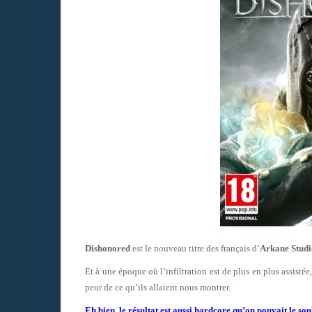
Dishonored
est le nouveau titre des français d’
Arkane Studi
Et à une époque où l’infiltration est de plus en plus assisté
peur de ce qu’ils allaient nous montrer.
Eh bien, le résultat est aussi hardcore qu’on pouvait le sou