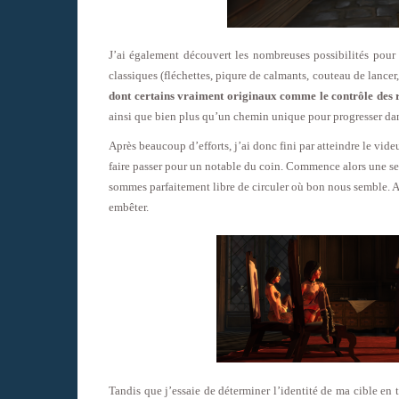
J’ai également découvert les nombreuses possibilités pour 
classiques (fléchettes, piqure de calmants, couteau de lance
dont certains vraiment originaux comme le contrôle des 
ainsi que bien plus qu’un chemin unique pour progresser da
Après beaucoup d’efforts, j’ai donc fini par atteindre le vid
faire passer pour un notable du coin. Commence alors une s
sommes parfaitement libre de circuler où bon nous semble. A
embêter.
Tandis que j’essaie de déterminer l’identité de ma cible en 