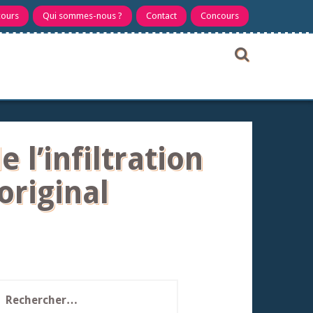
cours
Qui sommes-nous ?
Contact
Concours
 l’infiltration
original
echercher :