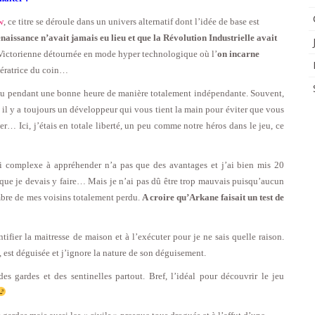
w
, ce titre se déroule dans un univers alternatif dont l’idée de base est
aissance n’avait jamais eu lieu et que la Révolution Industrielle avait
e Victorienne détournée en mode hyper technologique où l’
on incarne
pératrice du coin…
 jeu pendant une bonne heure de manière totalement indépendante. Souvent,
 il y a toujours un développeur qui vous tient la main pour éviter que vous
ter… Ici, j’étais en totale liberté, un peu comme notre héros dans le jeu, ce
si complexe à appréhender n’a pas que des avantages et j’ai bien mis 20
ue je devais y faire… Mais je n’ai pas dû être trop mauvais puisqu’aucun
bre de mes voisins totalement perdu.
A croire qu’Arkane faisait un test de
tifier la maitresse de maison et à l’exécuter pour je ne sais quelle raison.
 est déguisée et j’ignore la nature de son déguisement.
es gardes et des sentinelles partout. Bref, l’idéal pour découvrir le jeu