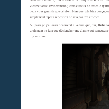
Dans cette mission, tout le monde ou presque est hostile. Les 
victime facile. Evidemment, j’étais curieux de tester le
systè
peux vous garantir que celui-ci, bien que très bien conçu, es
simplement taper à répétition ne sera pas très efficace.
Au passage, j’ai aussi découvert à la dure que, oui,
Dishonor
violement ne fera que déclencher une alarme qui rameutera t
d’y survivre.