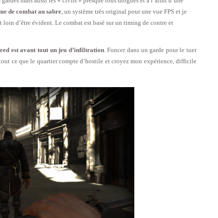
gardes mais aussi les « civils » presque tous drogués et à l’affut d’une
me de combat au sabre
, un système très original pour une vue FPS et je
t loin d’être évident. Le combat est basé sur un timing de contre et
ed est avant tout un jeu d’infiltration
. Foncer dans un garde pour le tuer
out ce que le quartier compte d’hostile et croyez mon expérience, difficile