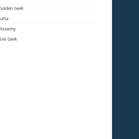
Golden Geek
JulSa
Roxarmy
Site Geek