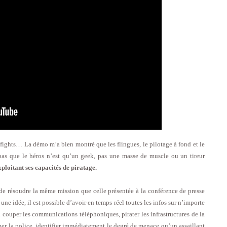
 fights… La démo m’a bien montré que les flingues, le pilotage à fond et le
pas que le héros n’est qu’un geek, pas une masse de muscle ou un tireur
xploitant ses capacités de piratage.
e de résoudre la même mission que celle présentée à la conférence de presse
e idée, il est possible d’avoir en temps réel toutes les infos sur n’importe
u couper les communications téléphoniques, pirater les infrastructures de la
mer la police, identifier immédiatement le degré de menace qu’un assaillant