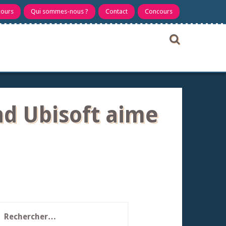
cours
Qui sommes-nous ?
Contact
Concours
nd Ubisoft aime
echercher :