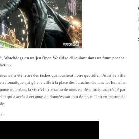
ft,
Watchdogs est un jeu Open World se déroulant dans un futur proche
.
fiction.
entes) a été retiré des tâches qui touchent notre quotidien. Ainsi, la ville
 automatique qui gère la ville à la place des humains. Comme les humains
mme nous dans la vie réelle), chacun de nous est désormais caractérisé par
ui qui a accès à cet amas de données sait tout de nous. Il est en mesure de
le.
le.