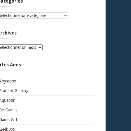
atégories
atégories
rchives
rchives
ites Amis
Abyssahx
State of Gaming
Aquab0n
Be-Games
GamerGirl
GeekBox