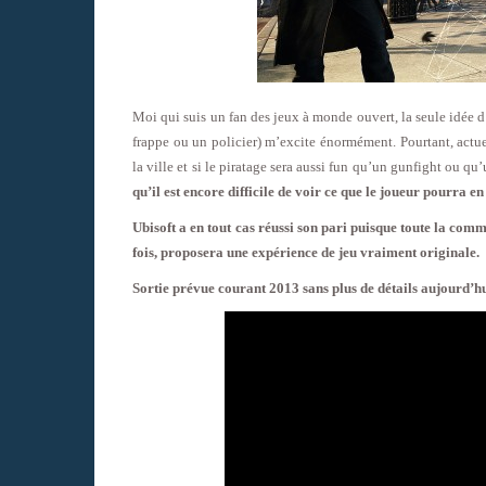
Moi qui suis un fan des jeux à monde ouvert, la seule idée d
frappe ou un policier) m’excite énormément. Pourtant, actuel
la ville et si le piratage sera aussi fun qu’un gunfight ou qu
qu’il est encore difficile de voir ce que le joueur pourra e
Ubisoft a en tout cas réussi son pari puisque toute la com
fois, proposera une expérience de jeu vraiment originale.
Sortie prévue courant 2013 sans plus de détails aujourd’hu