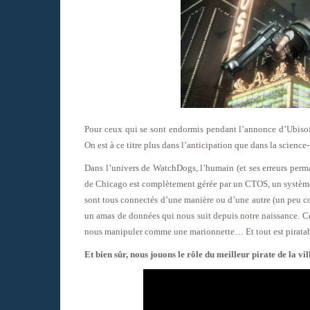
Pour ceux qui se sont endormis pendant l’annonce d’Ubiso
On est à ce titre plus dans l’anticipation que dans la science-
Dans l’univers de WatchDogs, l’humain (et ses erreurs perman
de Chicago est complètement gérée par un CTOS, un système
sont tous connectés d’une manière ou d’une autre (un peu co
un amas de données qui nous suit depuis notre naissance. Cel
nous manipuler comme une marionnette… Et tout est piratab
Et bien sûr, nous jouons le rôle du meilleur pirate de la vil