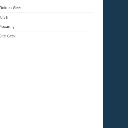
Golden Geek
JulSa
Roxarmy
Site Geek