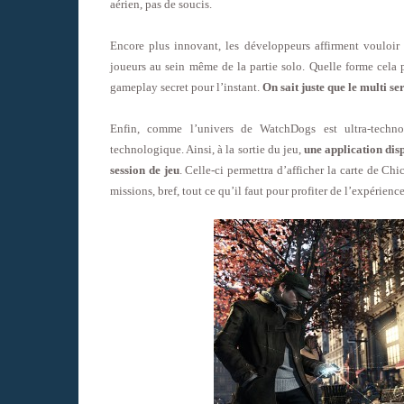
aérien, pas de soucis.
Encore plus innovant, les développeurs affirment vouloir r
joueurs au sein même de la partie solo. Quelle forme cela 
gameplay secret pour l’instant.
On sait juste que le multi se
Enfin, comme l’univers de WatchDogs est ultra-techno
technologique. Ainsi, à la sortie du jeu,
une application dis
session de jeu
. Celle-ci permettra d’afficher la carte de Ch
missions, bref, tout ce qu’il faut pour profiter de l’expérie