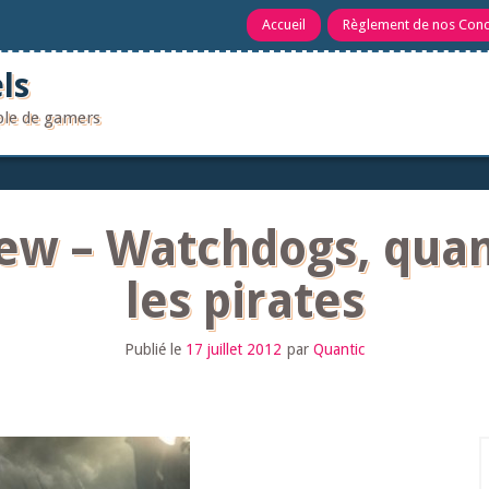
Accueil
Règlement de nos Con
ls
uple de gamers
iew – Watchdogs, qua
les pirates
Publié le
17 juillet 2012
par
Quantic
R