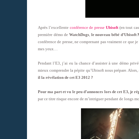
Après l’excellente
conférence de presse
Ubisoft
(en tout cas
première démo de
WatchDogs
,
le nouveau bébé d’Ubisoft
conférence de presse, ne comprenant pas vraiment ce que je 
mes yeux…
Pendant l’E3, j’ai eu la chance d’assister à une démo priv
mieux comprendre la pépite qu’Ubisoft nous prépare. Alors, 
il la révélation de cet E3 2012 ?
Pour ma part et vu le peu d’annonces lors de cet E3, je r
par ce titre risque encore de m’intriguer pendant de longs mo