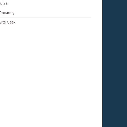
JulSa
Roxarmy
Site Geek