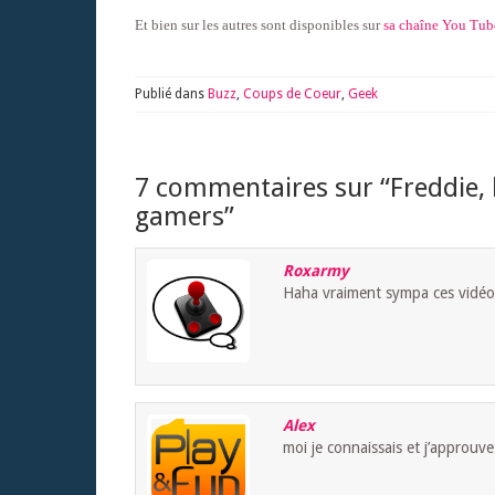
Et bien sur les autres sont disponibles sur
sa chaîne You Tub
Publié dans
Buzz
,
Coups de Coeur
,
Geek
7 commentaires sur “
Freddie,
gamers
”
Roxarmy
Haha vraiment sympa ces vidéos 
Alex
moi je connaissais et j’approuve