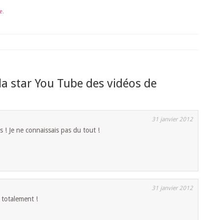
e
.
 la star You Tube des vidéos de
31 janvier 2012
! Je ne connaissais pas du tout !
31 janvier 2012
 totalement !