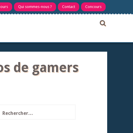
cours
Qui sommes-nous ?
Contact
Concours
éos de gamers
echercher :