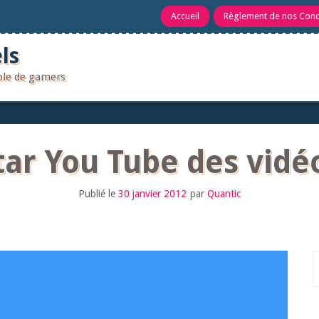
Accueil
Règlement de nos Con
ls
uple de gamers
star You Tube des vid
Publié le
30 janvier 2012
par
Quantic
R