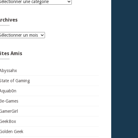
atégories
rchives
rchives
ites Amis
Abyssahx
State of Gaming
Aquab0n
Be-Games
GamerGirl
GeekBox
Golden Geek