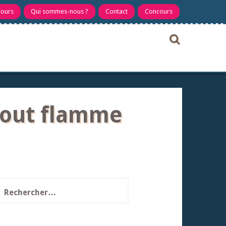
cours
Qui sommes-nous ?
Contact
Concours
 tout flamme
echercher :