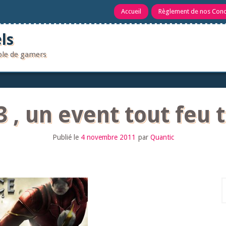
Accueil
Règlement de nos Con
ls
uple de gamers
 , un event tout feu
Publié le
4 novembre 2011
par
Quantic
R