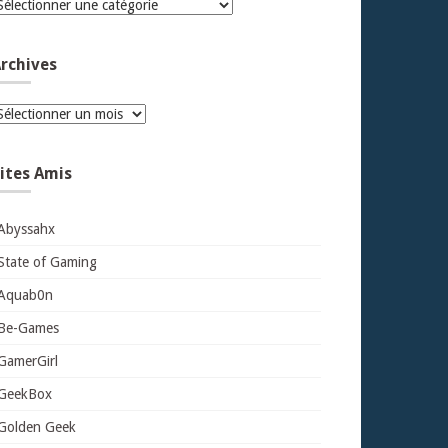
atégories
rchives
rchives
ites Amis
Abyssahx
State of Gaming
Aquab0n
Be-Games
GamerGirl
GeekBox
Golden Geek