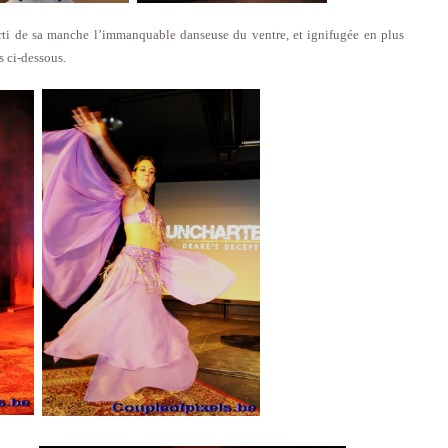
orti de sa manche l’immanquable danseuse du ventre, et ignifugée en plus
 ci-dessous.