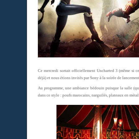
Ce mercredi sortait officiellement Uncharted 3 (même si ce
déjà) et nous étions invités par Sony à la soirée de lancement 
Au programme, une ambiance bédouin puisque la salle (qui é
dans ce style : poufs marocains, narguilés, plateaux en mét