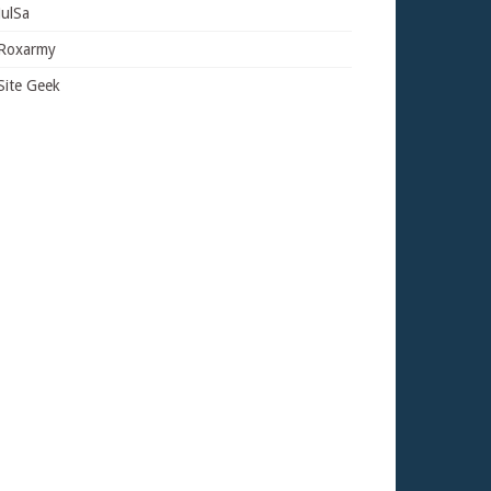
JulSa
Roxarmy
Site Geek