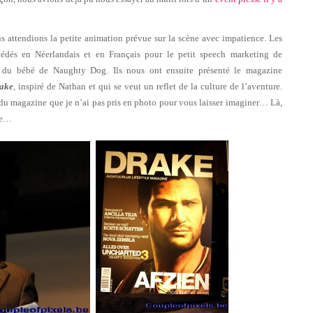
us attendions la petite animation prévue sur la scène avec impatience. Les
dés en Néerlandais et en Français pour le petit speech marketing de
tes du bébé de Naughty Dog. Ils nous ont ensuite présenté le magazine
ake
, inspiré de Nathan et qui se veut un reflet de la culture de l’aventure.
r du magazine que je n’ai pas pris en photo pour vous laisser imaginer… Là,
te…