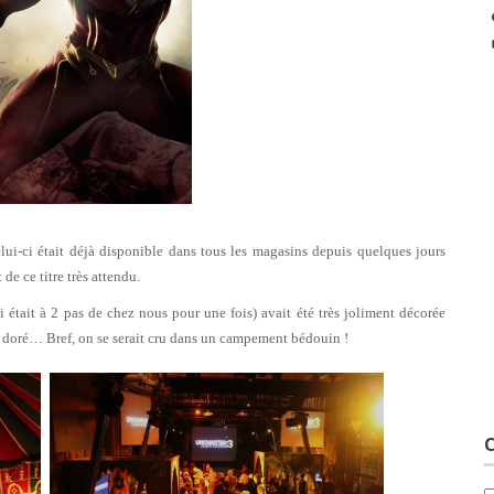
lui-ci était déjà disponible dans tous les magasins depuis quelques jours
de ce titre très attendu.
tait à 2 pas de chez nous pour une fois) avait été très joliment décorée
al doré… Bref, on se serait cru dans un campement bédouin !
C