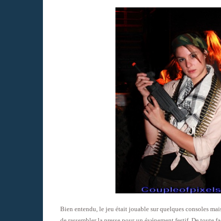
Bien entendu, le jeu était jouable sur quelques consoles mais 
de rassembler la presse pour un événement festif. De toute f