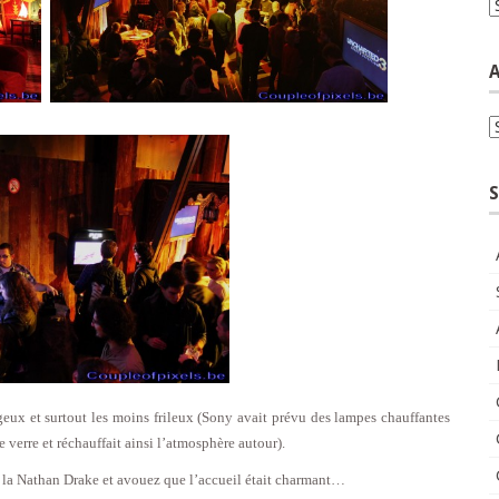
C
A
A
S
ageux et surtout les moins frileux (Sony avait prévu des lampes chauffantes
 verre et réchauffait ainsi l’atmosphère autour).
 à la Nathan Drake et avouez que l’accueil était charmant…