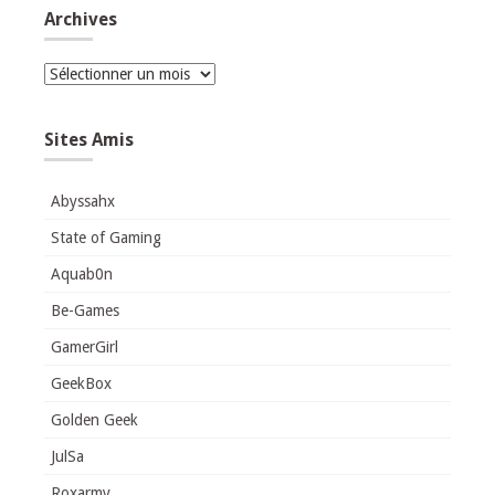
Archives
Archives
Sites Amis
Abyssahx
State of Gaming
Aquab0n
Be-Games
GamerGirl
GeekBox
Golden Geek
JulSa
Roxarmy