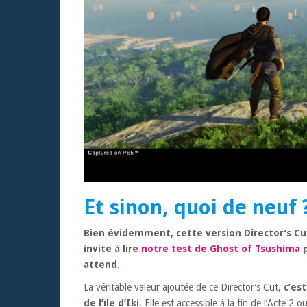
Et sinon, quoi de neuf 
Bien évidemment, cette version Director’s Cut
invite à lire
notre test de Ghost of Tsushima
p
attend.
La véritable valeur ajoutée de ce Director’s Cut,
c’es
de l’ïle d’Iki
. Elle est accessible à la fin de l’Acte