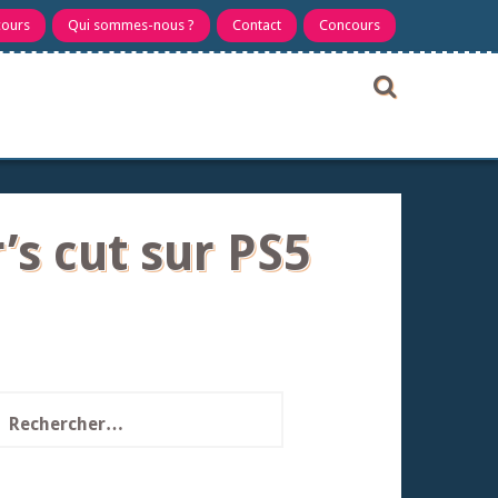
cours
Qui sommes-nous ?
Contact
Concours
’s cut sur PS5
echercher :