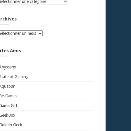
atégories
rchives
rchives
ites Amis
Abyssahx
State of Gaming
Aquab0n
Be-Games
GamerGirl
GeekBox
Golden Geek