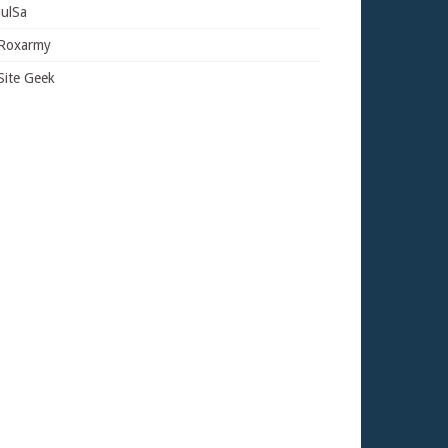
JulSa
Roxarmy
Site Geek