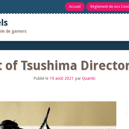
Accueil
Règlement de nos Con
ls
uple de gamers
 of Tsushima Director
Publié le
19 août 2021
par
Quantic
R