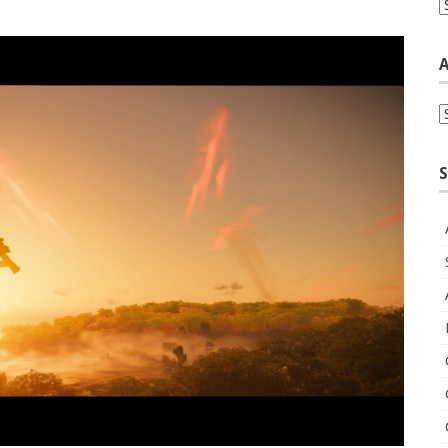
C
A
A
S