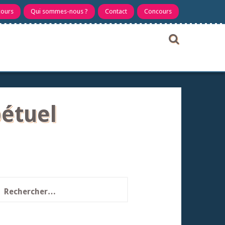
cours
Qui sommes-nous ?
Contact
Concours
pétuel
echercher :