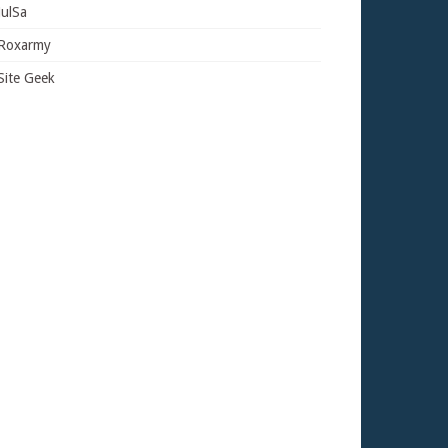
JulSa
Roxarmy
Site Geek