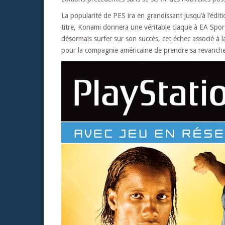
La popularité de PES ira en grandissant jusqu’à l’édi
titre, Konami donnera une véritable claque à EA Sports
désormais surfer sur son succès, cet échec associé à l
pour la compagnie américaine de prendre sa revanche