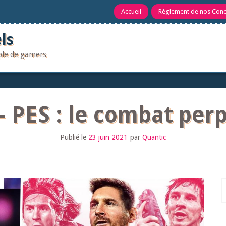
Accueil
Règlement de nos Con
ls
uple de gamers
– PES : le combat per
Publié le
23 juin 2021
par
Quantic
R