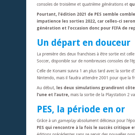
consoles de troisième et quatrième générations et
qu
Pourtant, l’édition 2021 de PES semble combl
impatience les sorties 2022, car celles-ci ser
génération et l’occasion donc pour FIFA de rep
Un départ en douceur
La première des deux franchises à être sortie est cel
Soccer, disponible sur de nombreuses consoles de l
Celle de Konami suivra 1 an plus tard avec la sortie d
Nintendo, mais il faudra attendre 2001 pour que la f
Au début,
les deux simulations grandiront côt
l’une et l’autre,
mais la sortie de la Playstation 2 v
PES, la période en or
Grâce à un
gameplay
absolument délicieux pour l’époq
PES qui rencontre à la fois le succès critique e
éditions précédentes sans se servir des nouvelles poss