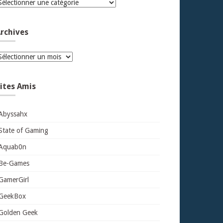
atégories
rchives
rchives
ites Amis
Abyssahx
State of Gaming
Aquab0n
Be-Games
GamerGirl
GeekBox
Golden Geek