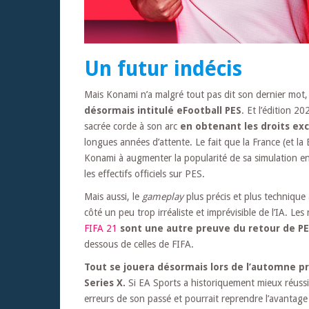
Un futur indécis
Mais Konami n’a malgré tout pas dit son dernier mot, 
désormais intitulé eFootball PES
. Et l’édition 2
sacrée corde à son arc
en obtenant les droits exc
longues années d’attente. Le fait que la France (et la
Konami à augmenter la popularité de sa simulation en
les effectifs officiels sur PES.
Mais aussi, le
gameplay
plus précis et plus techniqu
côté un peu trop irréaliste et imprévisible de l’IA. Le
FIFA 21
sont une autre preuve du retour de P
dessous de celles de FIFA.
Tout se jouera désormais lors de l’automne p
Series X.
Si EA Sports a historiquement mieux réussi 
erreurs de son passé et pourrait reprendre l’avantage