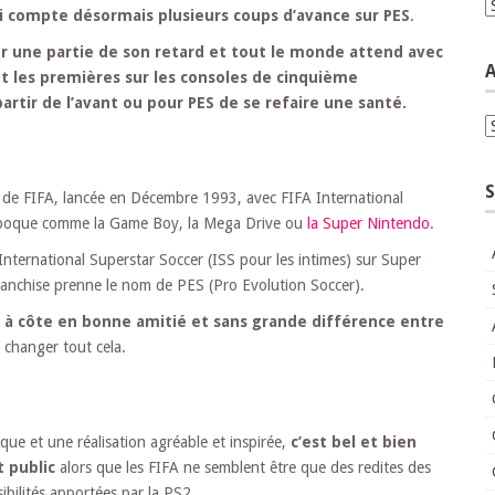
C
i compte désormais plusieurs coups d’avance sur PES
.
er une partie de son retard et tout le monde attend avec
A
ont les premières sur les consoles de cinquième
artir de l’avant ou pour PES de se refaire une santé.
A
S
le de FIFA, lancée en Décembre 1993, avec FIFA International
’époque comme la Game Boy, la Mega Drive ou
la Super Nintendo
.
’International Superstar Soccer (ISS pour les intimes) sur Super
ranchise prenne le nom de PES (Pro Evolution Soccer).
e à côte en bonne amitié et sans grande différence entre
a changer tout cela.
ue et une réalisation agréable et inspirée,
c’est bel et bien
t public
alors que les FIFA ne semblent être que des redites des
ibilités apportées par la PS2.