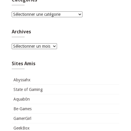
Catégories
Archives
Archives
Sites Amis
Abyssahx
State of Gaming
Aquab0n
Be-Games
GamerGirl
GeekBox