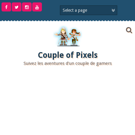
Aller
au
contenu
Couple of Pixels
Suivez les aventures d'un couple de gamers