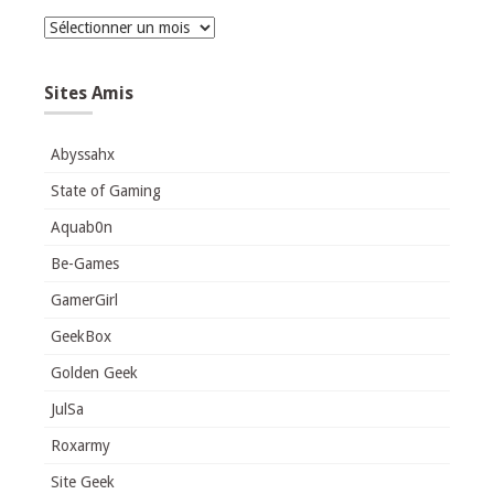
Archives
Sites Amis
Abyssahx
State of Gaming
Aquab0n
Be-Games
GamerGirl
GeekBox
Golden Geek
JulSa
Roxarmy
Site Geek