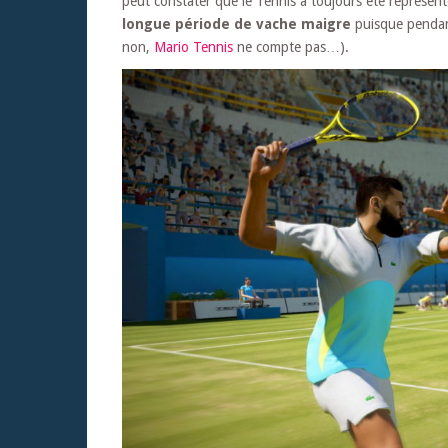
peut constater que le Tennis a toujours été représen
longue période de vache maigre
puisque pendant
non,
Mario Tennis
ne compte pas…).