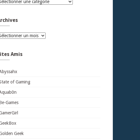
atégories
rchives
rchives
ites Amis
Abyssahx
State of Gaming
Aquab0n
Be-Games
GamerGirl
GeekBox
Golden Geek