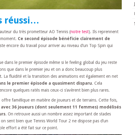
s réussi…
 auteur du très prometteur AO Tennis (
notre test
). Ils reprennent
du moment.
Ce second épisode bénéficie clairement de
ste encore du travail pour arriver au niveau d’un Top Spin qui
e dans le premier épisode même si le feeling global du jeu reste
ions que dans le premier jeu et on a donc beaucoup plus
. La fluidité et la transition des animations est également en net
dans le premier épisode a quasiment disparu
. Cela
core quelques ratés mais ceux-ci s’avèrent bien plus rares.
offre famélique en matière de joueurs et de terrains. Cette fois,
 avec 36 joueurs (dont seulement 11 femmes) modélisés
urs
. On retrouve aussi un nombre assez important de stades
i on sent bien que Tennis World Tour 2 ne dispose pas d’un
 effort a été fait sur ce point.