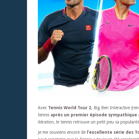
Avec
Tennis World Tour 2
, Big Ben Interactive (r
tennis
après un premier épisode sympathique m
itération, le tennis retrouve un petit peu sa popularit
Je me souviens encore de
l’excellente série des T