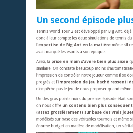
Un second épisode plu
Tennis World Tour 2 est développé par Big Ant, déjà
donc à leur compte les deux simulations de tennis 
l’expertise de Big Ant en la matière
même s’il re
avait marqué les esprits à son époque.
Ainsi, la
prise en main s’avère bien plus aisée
qu
similaire. On constate beaucoup moins d’automatisat
l’impression de contrôler notre joueur comme il se doit
progrès et
l’impression de jeu haché ressenti 
n’empêche pas le jeu de nous proposer quand même en
Un des gros points noirs du premier épisode était son 
on nous offre
un contenu bien plus conséquent
(assez grossièrement) sur base des vrais joue
modélisés sur base des véritables tournois et même s
énorme budget en matière de modélisation, un véritable