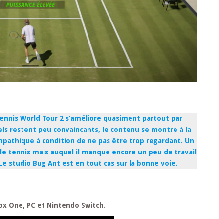
Tennis World Tour 2 s’améliore quasiment partout par
ls restent peu convaincants, le contenu se montre à la
mpathique à condition de ne pas être trop regardant. Un
z le tennis mais auquel il manque encore un peu de travail
Le studio Bug Ant est en tout cas sur la bonne voie.
box One, PC et Nintendo Switch.