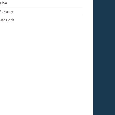
JulSa
Roxarmy
Site Geek