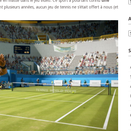
té en masse dans le jeu vidéo. Ce sport a pourtant connu
une
C
 plusieurs années, aucun jeu de tennis ne s’était offert à nous (et
A
A
S