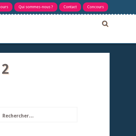
cours
Qui sommes-nous ?
Contact
Concours
 2
echercher :