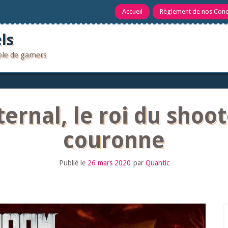
Accueil
Règlement de nos Con
ls
uple de gamers
ernal, le roi du shoo
couronne
Publié le
26 mars 2020
par
Quantic
R