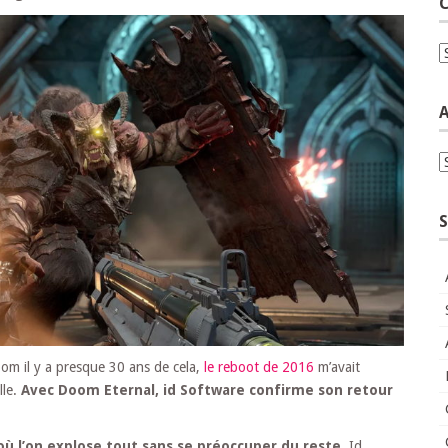
C
C
A
A
S
om il y a presque 30 ans de cela,
le reboot de 2016
m’avait
lle.
Avec Doom Eternal, id Software confirme son retour
où l’on explose tout sans se préoccuper du reste.
Id