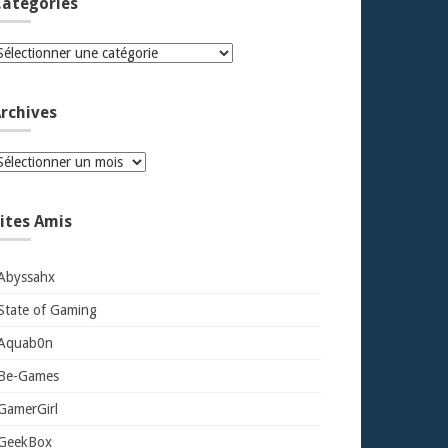
atégories
atégories
rchives
rchives
ites Amis
Abyssahx
State of Gaming
Aquab0n
Be-Games
GamerGirl
GeekBox