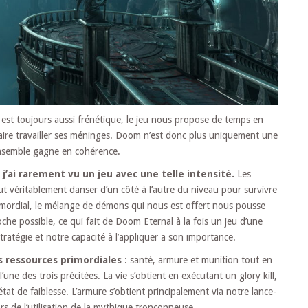
on est toujours aussi frénétique, le jeu nous propose de temps en
faire travailler ses méninges. Doom n’est donc plus uniquement une
ensemble gagne en cohérence.
 j’ai rarement vu un jeu avec une telle intensité.
Les
ut véritablement danser d’un côté à l’autre du niveau pour survivre
s primordial, le mélange de démons qui nous est offert nous pousse
oche possible, ce qui fait de Doom Eternal à la fois un jeu d’une
tratégie et notre capacité à l’appliquer a son importance.
s ressources primordiales
: santé, armure et munition tout en
l’une des trois précitées. La vie s’obtient en exécutant un glory kill,
at de faiblesse. L’armure s’obtient principalement via notre lance-
s de l’utilisation de la mythique tronçonneuse.