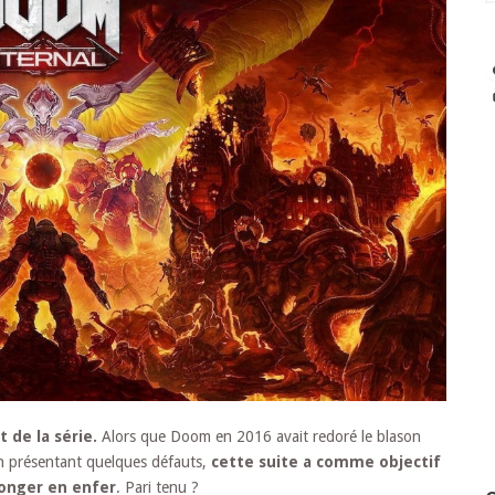
 de la série.
Alors que Doom en 2016 avait redoré le blason
en présentant quelques défauts,
cette suite a comme objectif
longer en enfer
. Pari tenu ?