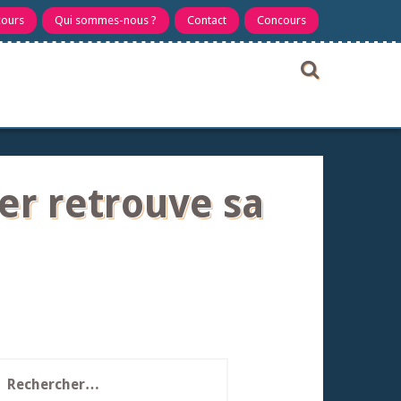
cours
Qui sommes-nous ?
Contact
Concours
ter retrouve sa
echercher :