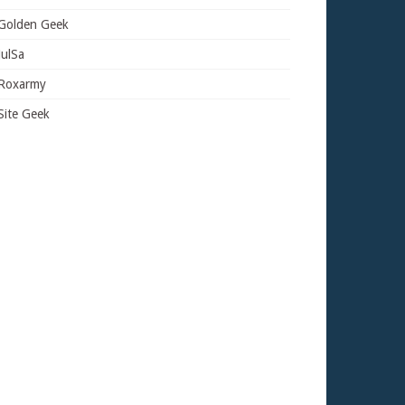
Golden Geek
JulSa
Roxarmy
Site Geek