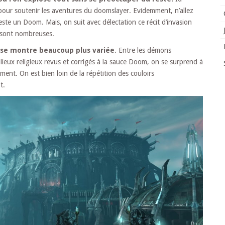
our soutenir les aventures du doomslayer. Evidemment, n’allez
este un Doom. Mais, on suit avec délectation ce récit d’invasion
s sont nombreuses.
e se montre beaucoup plus variée
. Entre les démons
lieux religieux revus et corrigés à la sauce Doom, on se surprend à
ment. On est bien loin de la répétition des couloirs
t.