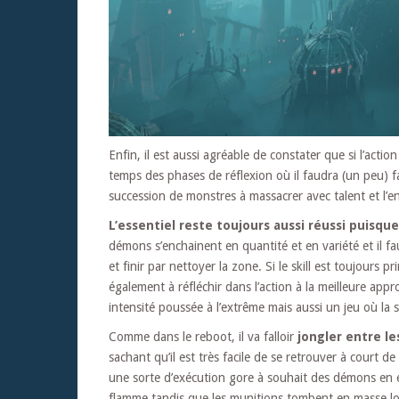
Enfin, il est aussi agréable de constater que si l’acti
temps des phases de réflexion où il faudra (un peu) 
succession de monstres à massacrer avec talent et l’
L’essentiel reste toujours aussi réussi puisque
démons s’enchainent en quantité et en variété et il fa
et finir par nettoyer la zone. Si le skill est toujour
également à réfléchir dans l’action à la meilleure appr
intensité poussée à l’extrême mais aussi un jeu où la s
Comme dans le reboot, il va falloir
jongler entre le
sachant qu’il est très facile de se retrouver à court de 
une sorte d’exécution gore à souhait des démons en ét
flamme tandis que les munitions tombent en masse lor