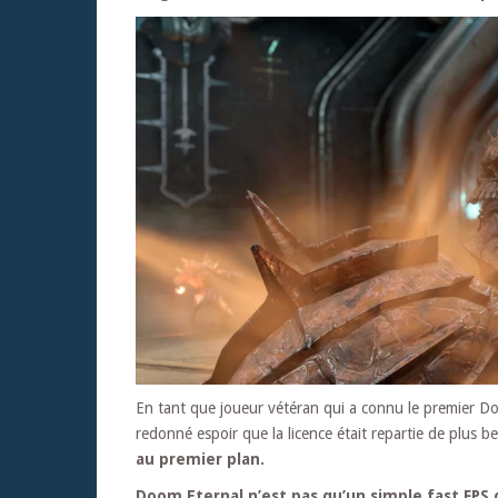
En tant que joueur vétéran qui a connu le premier Do
redonné espoir que la licence était repartie de plus be
au premier plan.
Doom Eternal n’est pas qu’un simple fast FPS 