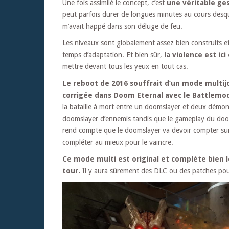
Une fois assimilé le concept, c’est
une véritable ges
peut parfois durer de longues minutes au cours desquel
m’avait happé dans son déluge de feu.
Les niveaux sont globalement assez bien construits e
temps d’adaptation. Et bien sûr,
la violence est i
mettre devant tous les yeux en tout cas.
Le reboot de 2016 souffrait d’un mode multijo
corrigée dans Doom Eternal avec le Battlemo
la bataille à mort entre un doomslayer et deux démon
doomslayer d’ennemis tandis que le gameplay du doo
rend compte que le doomslayer va devoir compter sur 
compléter au mieux pour le vaincre.
Ce mode multi est original et complète bien 
tour.
Il y aura sûrement des DLC ou des patches pour