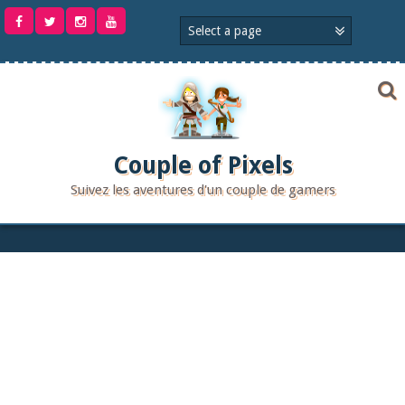
Aller
au
contenu
Couple of Pixels
Suivez les aventures d'un couple de gamers