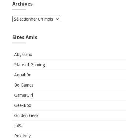
Archives
Archives
Sites Amis
Abyssahx
State of Gaming
Aquab0n
Be-Games
GamerGirl
GeekBox
Golden Geek
JulSa
Roxarmy