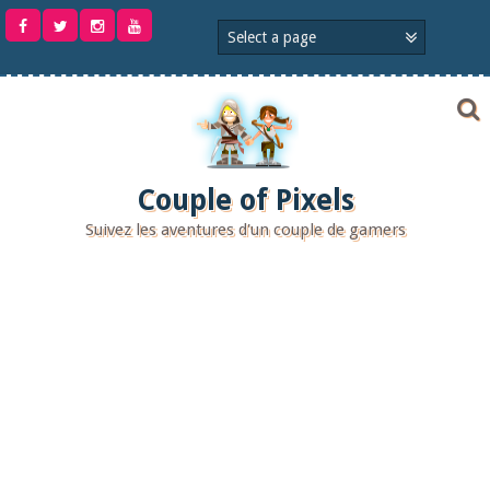
Aller
au
contenu
Couple of Pixels
Suivez les aventures d'un couple de gamers