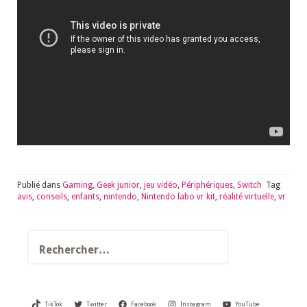
Publié dans
Gaming
,
Geek junior
,
jeu vidéo
,
Périphériques
,
Switch
Tag
avis
,
conseils
,
enfants
,
nintendo
,
Nintendo labo vr kit
,
réalité virtuelle
,
vr
Rechercher :
TikTok
Twitter
Facebook
Instagram
YouTube