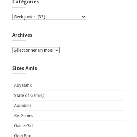
Catégories
Catégories
Archives
Archives
Sites Amis
Abyssahx
State of Gaming
Aquab0n
Be-Games
GamerGirl
GeekBox