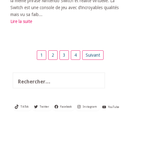
la même phrase Nintendo Switch et réalité virtuelle. La
Switch est une console de jeu avec d’incroyables qualités
mais vu sa faib...
Lire la suite
Pagination
1
2
3
4
Suivant
des
publications
Rechercher :
TikTok
Twitter
Facebook
Instagram
YouTube