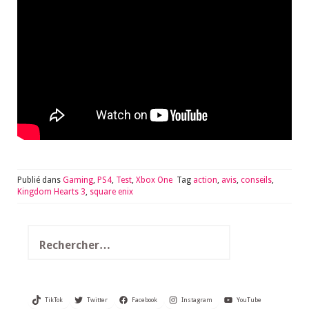
Publié dans
Gaming
,
PS4
,
Test
,
Xbox One
Tag
action
,
avis
,
conseils
,
Kingdom Hearts 3
,
square enix
Rechercher :
TikTok
Twitter
Facebook
Instagram
YouTube