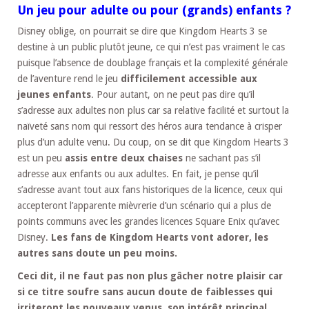
Un jeu pour adulte ou pour (grands) enfants ?
Disney oblige, on pourrait se dire que Kingdom Hearts 3 se
destine à un public plutôt jeune, ce qui n’est pas vraiment le cas
puisque l’absence de doublage français et la complexité générale
de l’aventure rend le jeu
difficilement accessible aux
jeunes enfants
. Pour autant, on ne peut pas dire qu’il
s’adresse aux adultes non plus car sa relative facilité et surtout la
naïveté sans nom qui ressort des héros aura tendance à crisper
plus d’un adulte venu. Du coup, on se dit que Kingdom Hearts 3
est un peu
assis entre deux chaises
ne sachant pas s’il
adresse aux enfants ou aux adultes. En fait, je pense qu’il
s’adresse avant tout aux fans historiques de la licence, ceux qui
accepteront l’apparente mièvrerie d’un scénario qui a plus de
points communs avec les grandes licences Square Enix qu’avec
Disney.
Les fans de Kingdom Hearts vont adorer, les
autres sans doute un peu moins.
Ceci dit, il ne faut pas non plus gâcher notre plaisir car
si ce titre soufre sans aucun doute de faiblesses qui
irriteront les nouveaux venus, son intérêt principal