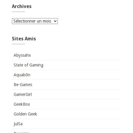
Archives
Archives
Sites Amis
Abyssahx
State of Gaming
Aquab0n
Be-Games
GamerGirl
GeekBox
Golden Geek
JulSa