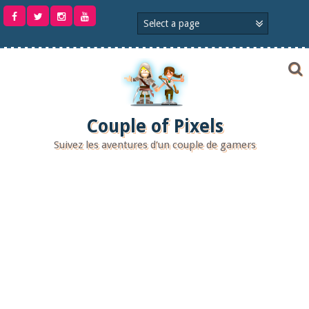
Aller
au
contenu
Couple of Pixels
Suivez les aventures d'un couple de gamers