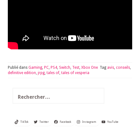
Publié dans
Gaming
,
PC
,
PS4
,
Switch
,
Test
,
Xbox One
Tag
avis
,
conseils
,
definitive edition
,
jrpg
,
tales of
,
tales of vesperia
Rechercher :
TikTok
Twitter
Facebook
Instagram
YouTube