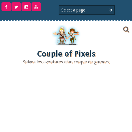
Aller
au
contenu
Couple of Pixels
Suivez les aventures d'un couple de gamers