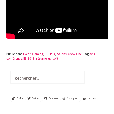
Publié dans
Event
,
Gaming
,
PC
,
PS4
,
Salons
,
Xbox One
Tag
avis
,
conférence
,
E3 2018
,
résumé
,
ubisoft
Rechercher :
TikTok
Twitter
Facebook
Instagram
YouTube