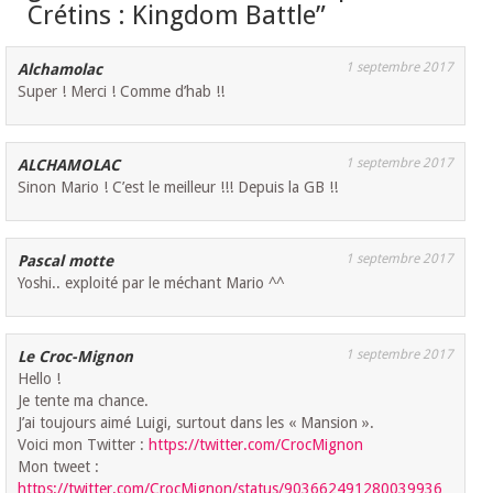
Crétins : Kingdom Battle
”
1 septembre 2017
Alchamolac
Super ! Merci ! Comme d’hab !!
1 septembre 2017
ALCHAMOLAC
Sinon Mario ! C’est le meilleur !!! Depuis la GB !!
1 septembre 2017
Pascal motte
Yoshi.. exploité par le méchant Mario ^^
1 septembre 2017
Le Croc-Mignon
Hello !
Je tente ma chance.
J’ai toujours aimé Luigi, surtout dans les « Mansion ».
Voici mon Twitter :
https://twitter.com/CrocMignon
Mon tweet :
https://twitter.com/CrocMignon/status/903662491280039936