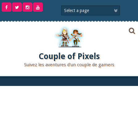
Aller
au
contenu
Couple of Pixels
Suivez les aventures d'un couple de gamers