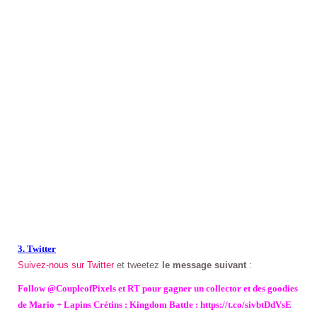
3. Twitter
Suivez-nous sur Twitter
et tweetez
le message suivant
:
Follow @CoupleofPixels et RT pour gagner un collector et des goodies
de Mario + Lapins Crétins : Kingdom Battle : https://t.co/sivbtDdVsE