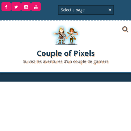
Aller
au
contenu
Couple of Pixels
Suivez les aventures d'un couple de gamers