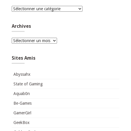
Catégories
Archives
Archives
Sites Amis
Abyssahx
State of Gaming
Aquab0n
Be-Games
GamerGirl
GeekBox