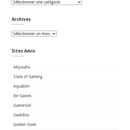
Catégories
Archives
Archives
Sites Amis
Abyssahx
State of Gaming
Aquab0n
Be-Games
GamerGirl
GeekBox
Golden Geek