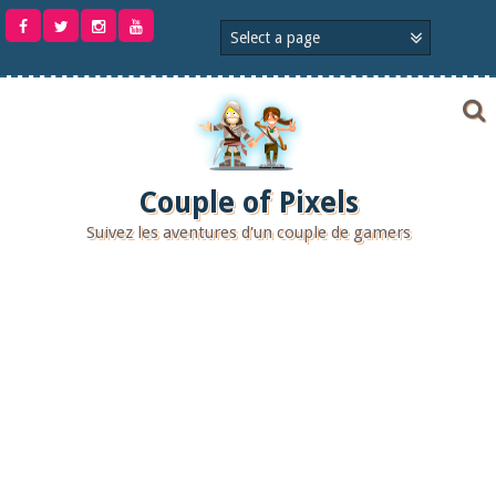
Aller
au
contenu
Couple of Pixels
Suivez les aventures d'un couple de gamers