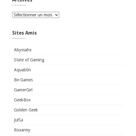
Archives
Sites Amis
Abyssahx
State of Gaming
Aquab0n
Be-Games
GamerGirl
GeekBox
Golden Geek
JulSa
Roxarmy