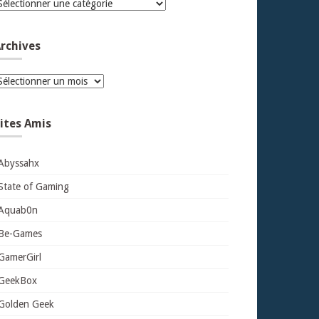
atégories
rchives
rchives
ites Amis
Abyssahx
State of Gaming
Aquab0n
Be-Games
GamerGirl
GeekBox
Golden Geek