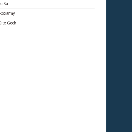
JulSa
Roxarmy
Site Geek