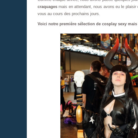
craquages
mais en attendant, nous avons eu le plaisir 
vous au cours des prochains jours.
Voici notre première sélection de cosplay sexy mai