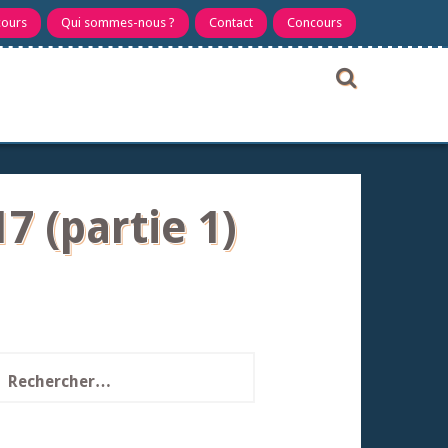
cours
Qui sommes-nous ?
Contact
Concours
7 (partie 1)
echercher :