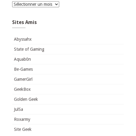
Archives
Sites Amis
Abyssahx
State of Gaming
Aquab0n
Be-Games
GamerGirl
GeekBox
Golden Geek
JulSa
Roxarmy
Site Geek