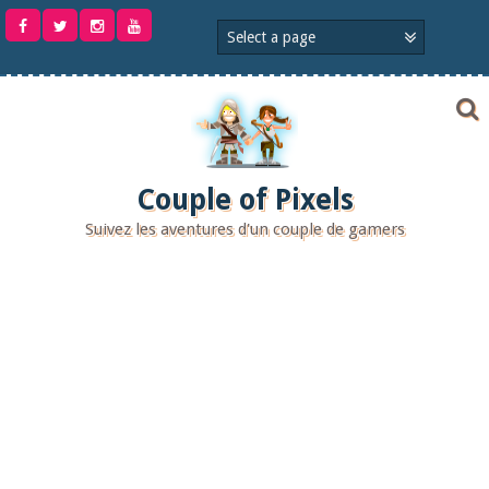
Aller
au
contenu
Couple of Pixels
Suivez les aventures d'un couple de gamers