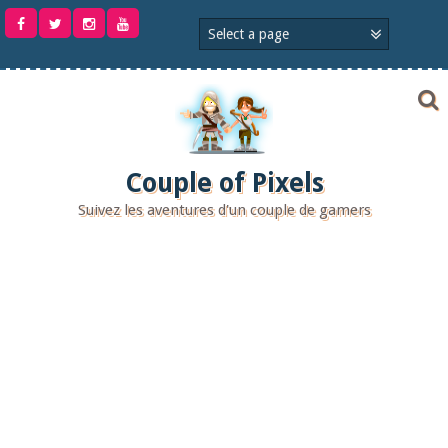
Aller
au
contenu
Couple of Pixels
Suivez les aventures d'un couple de gamers