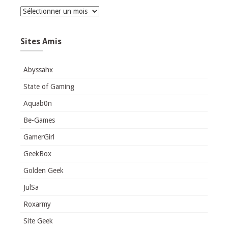
Archives
Sites Amis
Abyssahx
State of Gaming
Aquab0n
Be-Games
GamerGirl
GeekBox
Golden Geek
JulSa
Roxarmy
Site Geek