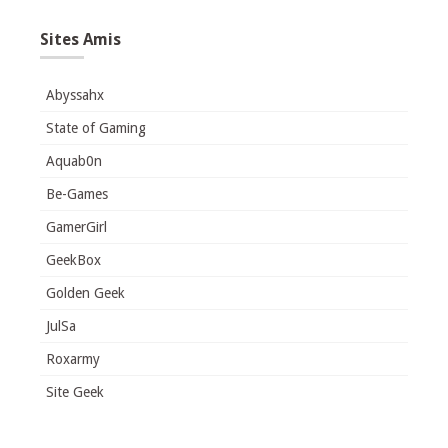
Sites Amis
Abyssahx
State of Gaming
Aquab0n
Be-Games
GamerGirl
GeekBox
Golden Geek
JulSa
Roxarmy
Site Geek