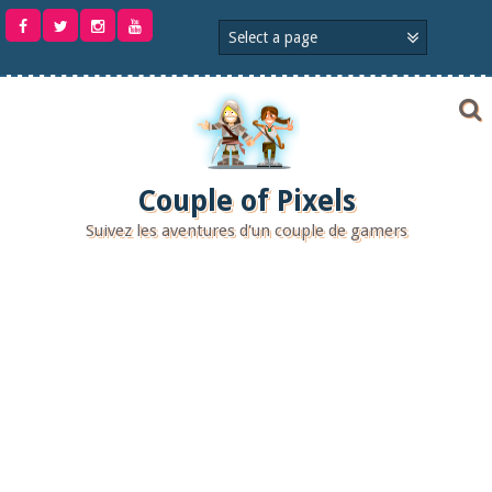
Aller
au
contenu
Couple of Pixels
Suivez les aventures d'un couple de gamers