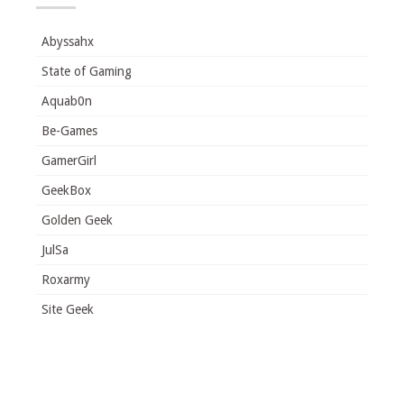
Abyssahx
State of Gaming
Aquab0n
Be-Games
GamerGirl
GeekBox
Golden Geek
JulSa
Roxarmy
Site Geek