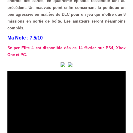
énorme des cartes, ce quatrième épisode ressemble tant au
précédent. Un
mauvais
point enfin concernant la politique un
peu
agressive
en matière de DLC pour un jeu qui n’offre que 8
missions en sortie de boîte. Les amateurs seront néanmoins
comblés.
Ma Note : 7,5/10
Sniper Elite 4 est disponible dès ce 14 février sur PS4, Xbox
One et PC.