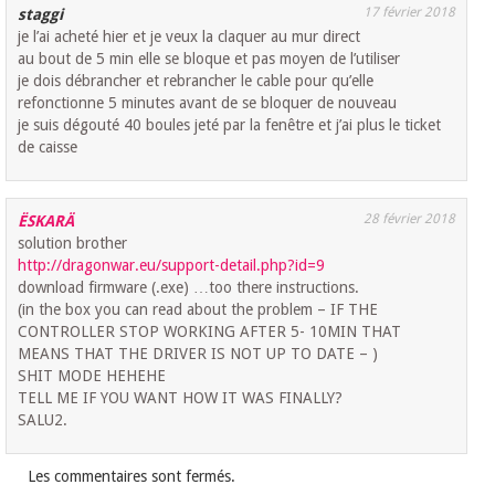
17 février 2018
staggi
je l’ai acheté hier et je veux la claquer au mur direct
au bout de 5 min elle se bloque et pas moyen de l’utiliser
je dois débrancher et rebrancher le cable pour qu’elle
refonctionne 5 minutes avant de se bloquer de nouveau
je suis dégouté 40 boules jeté par la fenêtre et j’ai plus le ticket
de caisse
28 février 2018
ËSKARÄ
solution brother
http://dragonwar.eu/support-detail.php?id=9
download firmware (.exe) …too there instructions.
(in the box you can read about the problem – IF THE
CONTROLLER STOP WORKING AFTER 5- 10MIN THAT
MEANS THAT THE DRIVER IS NOT UP TO DATE – )
SHIT MODE HEHEHE
TELL ME IF YOU WANT HOW IT WAS FINALLY?
SALU2.
Les commentaires sont fermés.