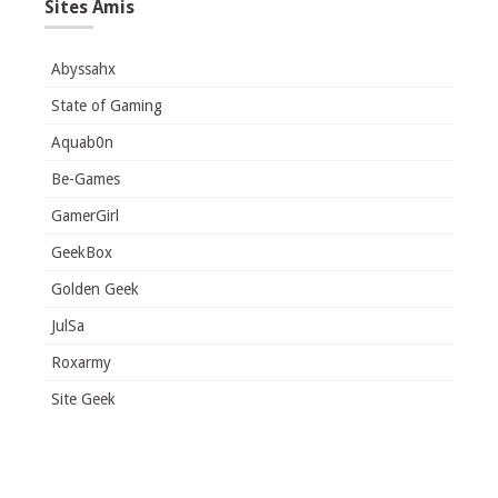
Sites Amis
Abyssahx
State of Gaming
Aquab0n
Be-Games
GamerGirl
GeekBox
Golden Geek
JulSa
Roxarmy
Site Geek