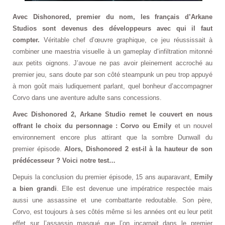
Avec Dishonored, premier du nom, les français d’Arkane
Studios sont devenus des développeurs avec qui il faut
compter.
Véritable chef d’œuvre graphique, ce jeu réussissait à
combiner une maestria visuelle à un gameplay d’infiltration mitonné
aux petits oignons. J’avoue ne pas avoir pleinement accroché au
premier jeu, sans doute par son côté steampunk un peu trop appuyé
à mon goût mais ludiquement parlant, quel bonheur d’accompagner
Corvo dans une aventure adulte sans concessions.
Avec Dishonored 2, Arkane Studio remet le couvert en nous
offrant le choix du personnage : Corvo ou Emily
et un nouvel
environnement encore plus attirant que la sombre Dunwall du
premier épisode.
Alors, Dishonored 2 est-il à la hauteur de son
prédécesseur ? Voici notre test…
Depuis la conclusion du premier épisode, 15 ans auparavant,
Emily
a bien grandi
. Elle est devenue une impératrice respectée mais
aussi une assassine et une combattante redoutable. Son père,
Corvo, est toujours à ses côtés même si les années ont eu leur petit
effet sur l’assassin masqué que l’on incarnait dans le premier