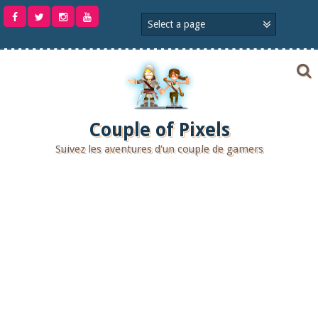
Aller
au
contenu
Couple of Pixels
Suivez les aventures d'un couple de gamers