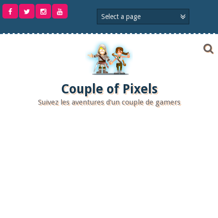
Aller
au
contenu
Couple of Pixels
Suivez les aventures d'un couple de gamers