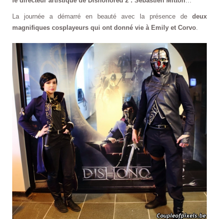
le directeur artistique de Dishonored 2 : Sébastien Mitton
…
La journée a démarré en beauté avec la présence de
deux
magnifiques cosplayeurs qui ont donné vie à Emily et Corvo
.